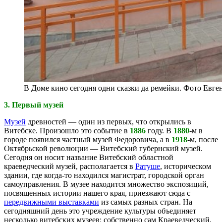
В Доме кино сегодня одни сказки да ремейки. Фото Евг
3. Первый музей
Музей
древностей — один из первых, что открылись в
Витебске. Произошло это событие в
1886
году. В
1880
-м в
городе появился частный музей Федоровича, а в
1918
-м, после
Октябрьской революции — Витебский губернский музей.
Сегодня он носит название Витебский областной
краеведческий музей, располагается в
Ратуше
, историческом
здании, где когда-то находился магистрат, городской орган
самоуправления. В музее находится множество экспозиций,
посвященных истории нашего края, приезжают сюда с
передвижными выставками
из самых разных стран. На
сегодняшний день это учреждение культуры объединяет
несколько витебских музеев: собственно сам Краеведческий,