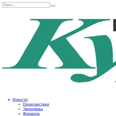
Перейти
Search
к
for:
содержанию
Новости
Происшествия
Экономика
Финансы