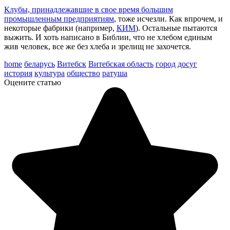
Клубы, принадлежавшие в свое время большим
промышленным предприятиям
, тоже исчезли. Как впрочем, и
некоторые фабрики (например,
КИМ
). Остальные пытаются
выжить. И хоть написано в Библии, что не хлебом единым
жив человек, все же без хлеба и зрелищ не захочется.
home
беларусь
Витебск
Витебская область
город
досуг
история
культура
общество
ратуша
Оцените статью