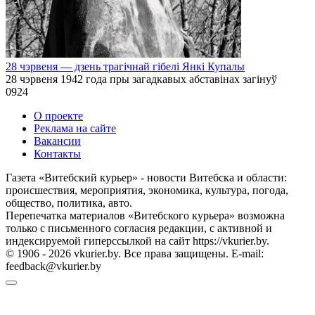
28 чэрвеня — дзень трагічнай гібелі Янкі Купалы
28 чэрвеня 1942 года пры загадкавых абставінах загінуў
0
924
О проекте
Реклама на сайте
Вакансии
Контакты
Газета «Витебский курьер» - новости Витебска и области:
происшествия, мероприятия, экономика, культура, погода,
общество, политика, авто.
Перепечатка материалов «Витебского курьера» возможна
только с письменного согласия редакции, с активной и
индексируемой гиперссылкой на сайт https://vkurier.by.
© 1906 - 2026 vkurier.by. Все права защищены. E-mail:
feedback@vkurier.by