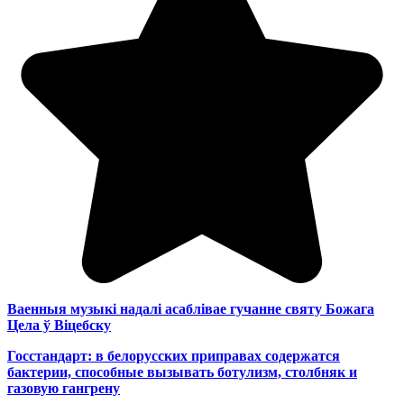
Ваенныя музыкі надалі асаблівае гучанне святу Божага
Цела ў Віцебску
Госстандарт: в белорусских приправах содержатся
бактерии, способные вызывать ботулизм, столбняк и
газовую гангрену