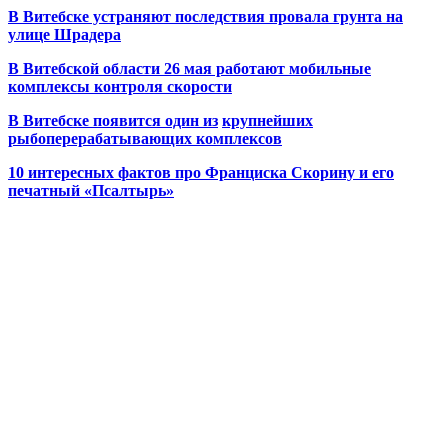
В Витебске устраняют последствия провала грунта на
улице Шрадера
В Витебской области 26 мая работают мобильные
комплексы контроля скорости
В Витебске появится один из
крупнейших
рыбоперерабатывающих комплексов
10 интересных фактов про Франциска Скорину и его
печатный «Псалтырь»