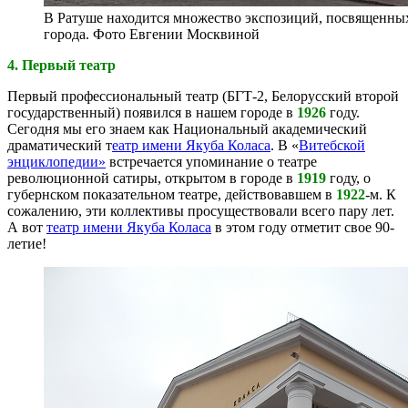
В Ратуше находится множество экспозиций, посвященны
города. Фото Евгении Москвиной
4. Первый театр
Первый профессиональный театр (БГТ-2, Белорусский второй
государственный) появился в нашем городе в
1926
году.
Сегодня мы его знаем как Национальный академический
драматический т
еатр имени Якуба Коласа
. В «
Витебской
энциклопедии»
встречается упоминание о театре
революционной сатиры, открытом в городе в
1919
году, о
губернском показательном театре, действовавшем в
1922
-м. К
сожалению, эти коллективы просуществовали всего пару лет.
А вот
театр имени Якуба Коласа
в этом году отметит свое 90-
летие!