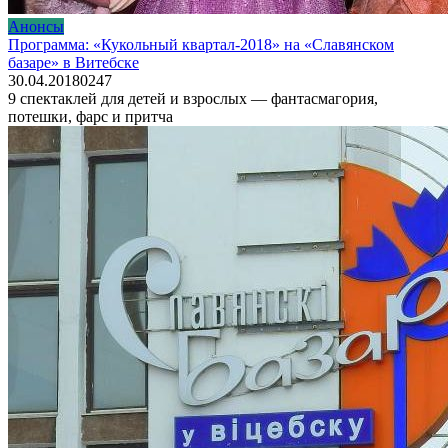
Анонсы
Программа: «Кукольный квартал-2018» на «Славянском
базаре» в Витебске
30.04.2018
0
247
9 спектаклей для детей и взрослых — фантасмагория,
потешки, фарс и притча