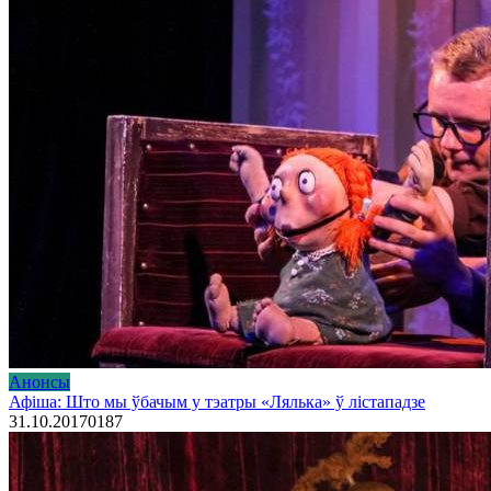
Анонсы
Афіша: Што мы ўбачым у тэатры «Лялька» ў лістападзе
31.10.2017
0
187