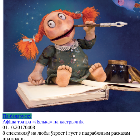
Па-беларуску
Афіша тэатра «Лялька» на кастрычнік
01.10.2017
0
408
8 спектакляў на любы ўзрост і густ з падрабязным расказам
пра кожны