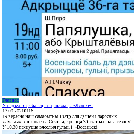
Главное
У нядзелю трэба ісці за цяплом да «Лялькі»!
17.09.2021
0
116
19 верасня наш самабытны Тэатр для дзяцей і дарослых
«Лялька» запрашае на Свята адкрыцця 36 тэатральнага сезону!
У 10.30 пачнуцца вяселыя гульні і «Восеньскі