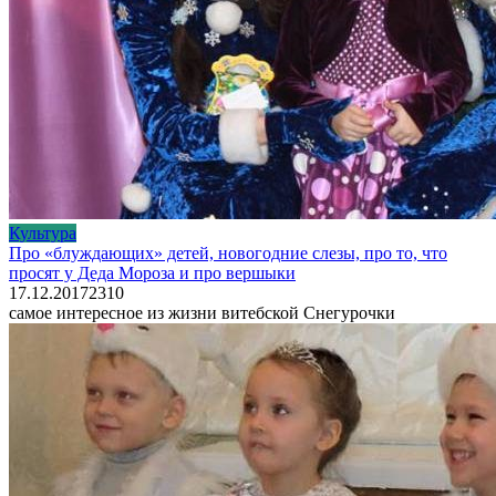
Культура
Про «блуждающих» детей, новогодние слезы, про то, что
просят у Деда Мороза и про вершыки
17.12.2017
2
310
самое интересное из жизни витебской Снегурочки