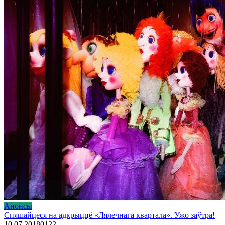
Анонсы
Спяшайцеся на адкрыццё «Лялечнага квартала». Ужо заўтра!
10.07.2018
0
122