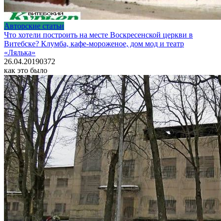
Авторские статьи
Что хотели построить на месте Воскресенской церкви в
Витебске? Клумба, кафе-мороженое, дом мод и театр
«Лялька»
26.04.2019
0
372
как это было