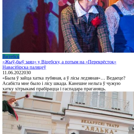
Витебск
«Жыў-быў заяц» у Віцебску, а потым на «Перекрёсток»
Навасібірска паляцеў
11.06.2022
0
30
«Была ў зайца хатка лубяная, а ў лісы ледзяная»… Ведаеце?
Асабіста мне было і лісу шкада. Канешне нельга ў чужую
хатку хітрыкамі прабірацца і гаспадара праганяць.