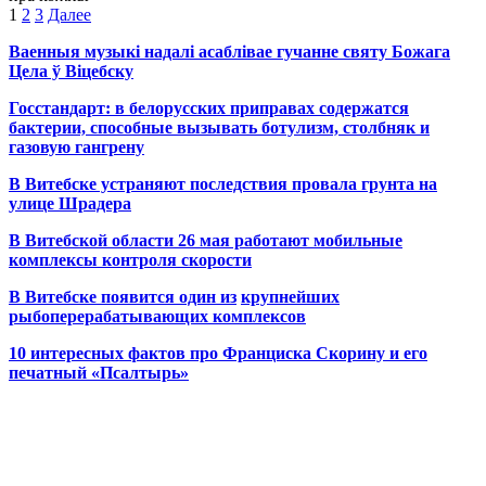
Пагинация
1
2
3
Далее
записей
Ваенныя музыкі надалі асаблівае гучанне святу Божага
Цела ў Віцебску
Госстандарт: в белорусских приправах содержатся
бактерии, способные вызывать ботулизм, столбняк и
газовую гангрену
В Витебске устраняют последствия провала грунта на
улице Шрадера
В Витебской области 26 мая работают мобильные
комплексы контроля скорости
В Витебске появится один из
крупнейших
рыбоперерабатывающих комплексов
10 интересных фактов про Франциска Скорину и его
печатный «Псалтырь»