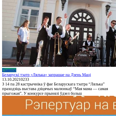
Главное
Беларускі тэатр «Лялька» запрашае на Дзень Маці
13.10.2021
0
233
З 14 па 28 кастрычніка ў фае Беларускага тэатра “Лялька”
праходзіць выстава дзіцячых малюнкаў “Мая мама — самая
прыгожая”. У конкурсе прынялі ўдзел больш