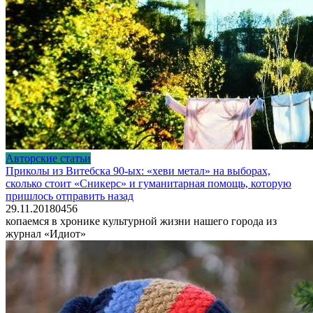
Авторские статьи
Приколы из Витебска 90-ых: «хеви метал» на выборах,
сколько стоит «Сникерс» и гуманитарная помощь, которую
пришлось отправить назад
29.11.2018
0
456
копаемся в хронике культурной жизни нашего города из
журнал «Идиот»