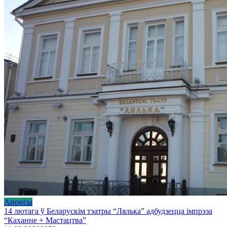
Анонсы
14 лютага ў Беларускім тэатры “Лялька” адбудзецца імпрэза
“Каханне + Мастацтва”