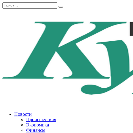
Перейти
Search
к
for:
содержанию
Новости
Происшествия
Экономика
Финансы