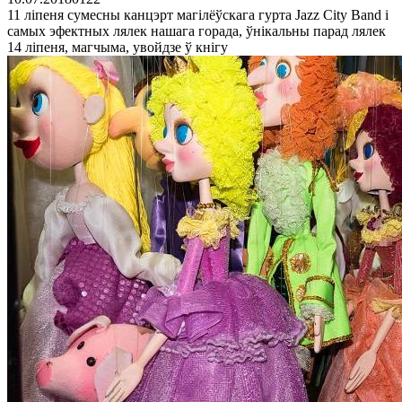
11 ліпеня сумесны канцэрт магілёўскага гурта Jazz City Band і
самых эфектных лялек нашага горада, ўнікальны парад лялек
14 ліпеня, магчыма, увойдзе ў кнігу