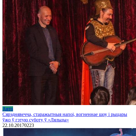
Авто
Сярэднявечча, старажытныя напоі, вогненнае шоу і рыцары
ўжо ў гэтую суботу ў «Ляльцы»
22.10.2017
0
223