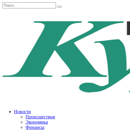
Перейти
Search
к
for:
содержанию
Новости
Происшествия
Экономика
Финансы