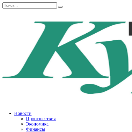
Перейти
Search
к
for:
содержанию
Новости
Происшествия
Экономика
Финансы