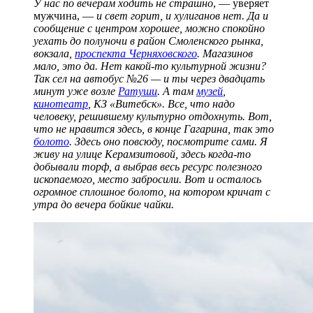
У нас по вечерам ходить не страшно
, — уверяет
мужчина, —
и свет горит, и хулиганов нет. Да и
сообщение с центром хорошее, можно спокойно
уехать до полуночи в район Смоленского рынка,
вокзала,
проспекта Черняховского
. Магазинов
мало, это да. Нет какой-то культурной жизни?
Так сел на автобус №26 — и ты через двадцать
минут уже возле
Ратуши
. А там
музей
,
кинотеатр
, КЗ «Витебск». Все, что надо
человеку, решившему культурно отдохнуть. Вот,
что не нравится здесь, в конце Гагарина, так это
болото
. Здесь оно повсюду, посмотрите сами. Я
живу на улице Керамзитовой, здесь когда-то
добывали торф, а выбрав весь ресурс полезного
ископаемого, место забросили. Вот и осталось
огромное сплошное болото, на котором кричат с
утра до вечера бойкие чайки.