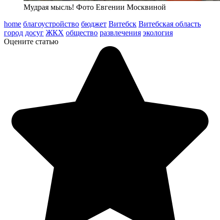
Мудрая мысль! Фото Евгении Москвиной
home
благоустройство
бюджет
Витебск
Витебская область
город
досуг
ЖКХ
общество
развлечения
экология
Оцените статью