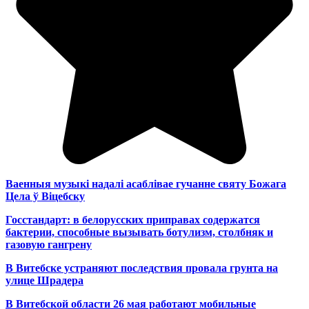
Ваенныя музыкі надалі асаблівае гучанне святу Божага
Цела ў Віцебску
Госстандарт: в белорусских приправах содержатся
бактерии, способные вызывать ботулизм, столбняк и
газовую гангрену
В Витебске устраняют последствия провала грунта на
улице Шрадера
В Витебской области 26 мая работают мобильные