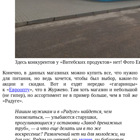
Здесь конкурентов у «Витебских продуктов» нет! Фото 
Конечно, в данных магазинах можно купить все, что нужно
для питания, но ведь хочется, чтобы был выбор, какие-то
акции и скидки. Вот и ездят нередко «гагаринцы»
к «
Евроопту
», что в Журжево. Там хоть магазин и небольшой
(не гипер), но ассортимент не в пример больше, чем в той же
«Радуге».
Нашим мужикам и в «Радуге» найдется, чем
похмелиться
, — улыбаются старушки,
прогуливающиеся у остановки «Завод дренажных
труб», — а что еще делать им в то же
воскресение? Развлечений нет ни для молодежи, ни
для нас. Рядом ни церквей, ни
музеев
, ни библиотек.