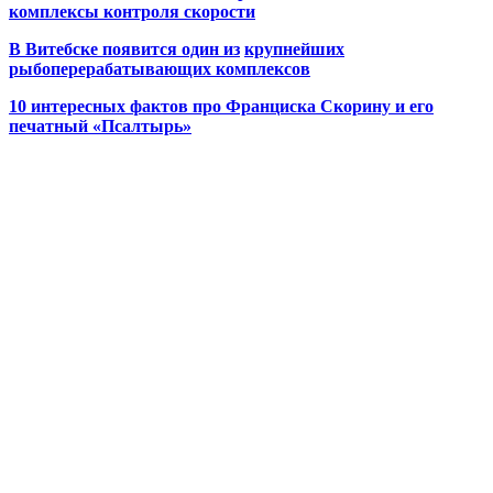
комплексы контроля скорости
В Витебске появится один из
крупнейших
рыбоперерабатывающих комплексов
10 интересных фактов про Франциска Скорину и его
печатный «Псалтырь»