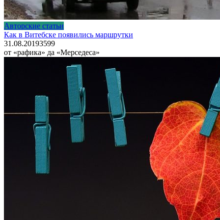
Авторские статьи
Как в Витебске появились маршрутки
31.08.2019
3
599
от «рафика» да «Мерседеса»