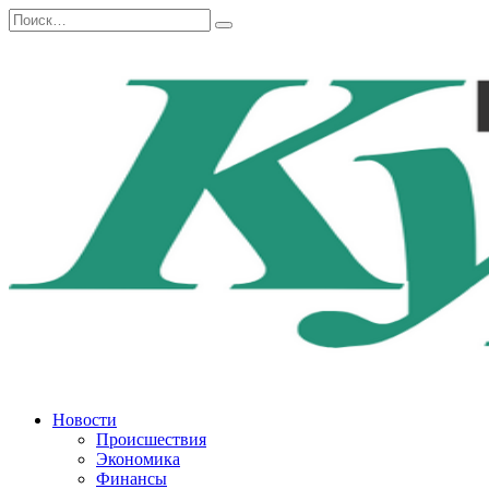
Перейти
Search
к
for:
содержанию
Новости
Происшествия
Экономика
Финансы