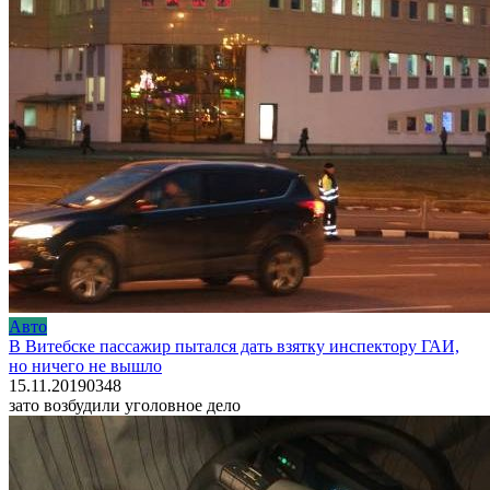
Авто
В Витебске пассажир пытался дать взятку инспектору ГАИ,
но ничего не вышло
15.11.2019
0
348
зато возбудили уголовное дело