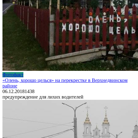
Фотофакт
«Олень, хорошо целься» на перекрестке в Верхнедвинском
районе
06.12.2018
1
438
предупреждение для лихих водителей