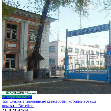
Авторские статьи
Три ужасные трамвайные катастрофы, которые все еще
помнят в Витебске
23.10.2019
2
649