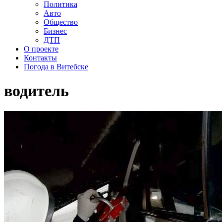
Политика
Авто
Общество
Бизнес
ДТП
О проекте
Контакты
Погода в Витебске
водитель