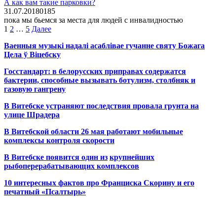
А как вам такие парковки?
31.07.2018
0
185
пока мы бьемся за места для людей с инвалидностью
Пагинация
1
2
…
5
Далее
записей
Ваенныя музыкі надалі асаблівае гучанне святу Божага
Цела ў Віцебску
Госстандарт: в белорусских приправах содержатся
бактерии, способные вызывать ботулизм, столбняк и
газовую гангрену
В Витебске устраняют последствия провала грунта на
улице Шрадера
В Витебской области 26 мая работают мобильные
комплексы контроля скорости
В Витебске появится один из
крупнейших
рыбоперерабатывающих комплексов
10 интересных фактов про Франциска Скорину и его
печатный «Псалтырь»