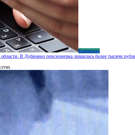
Криминал
 области. В Дубровно пенсионерка лишилась более тысячи рубл
сетях