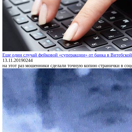
Еще один случай фейковой «суперакции» от банка в Витебской
13.11.2019
0
244
на этот раз мошенники сделали точную копию странички в соц