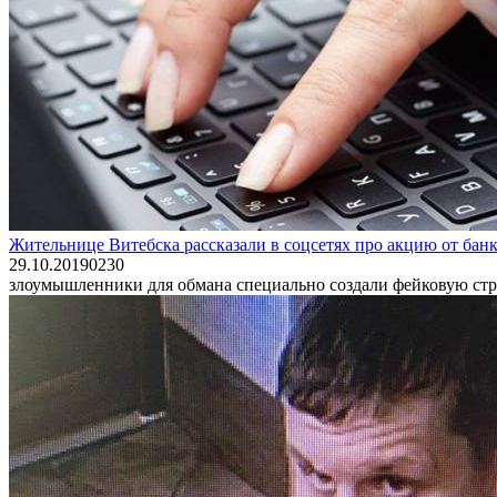
Жительнице Витебска рассказали в соцсетях про акцию от бан
29.10.2019
0
230
злоумышленники для обмана специально создали фейковую стран