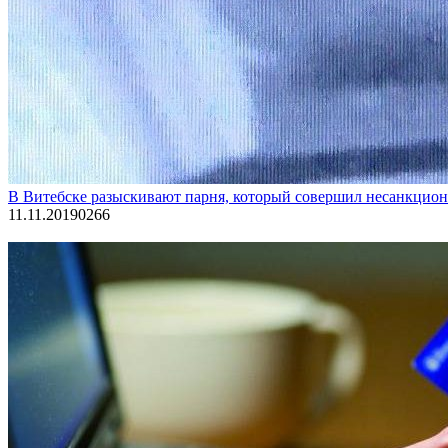
В Витебске разыскивают парня, который совершил несанкциони
11.11.2019
0
266