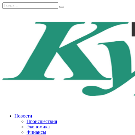
Перейти
Search
к
for:
содержанию
Новости
Происшествия
Экономика
Финансы