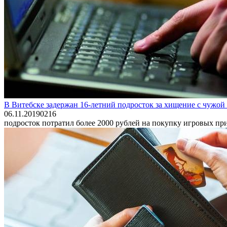
В Витебске задержан 16-летний подросток за хищение с чужой
06.11.2019
0
216
подросток потратил более 2000 рублей на покупку игровых п