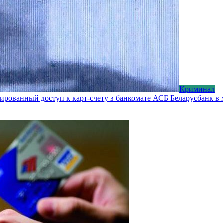
Криминал
рованный доступ к карт-счету в банкомате АСБ Беларусбанк в 