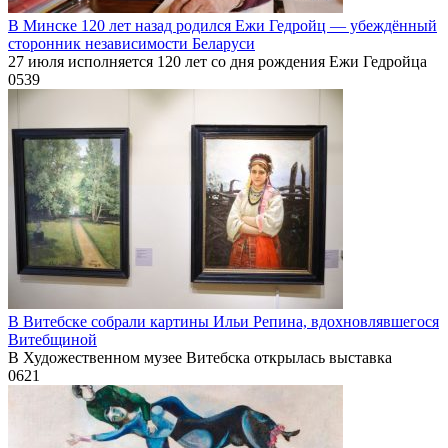
В Минске 120 лет назад родился Ежи Гедройц — убеждённый
сторонник независимости Беларуси
27 июля исполняется 120 лет со дня рождения Ежи Гедройца
0
539
В Витебске собрали картины Ильи Репина, вдохновлявшегося
Витебщиной
В Художественном музее Витебска открылась выставка
0
621