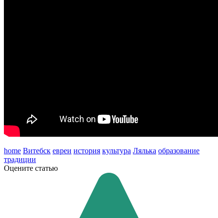
home
Витебск
евреи
история
культура
Лялька
образование
традиции
Оцените статью