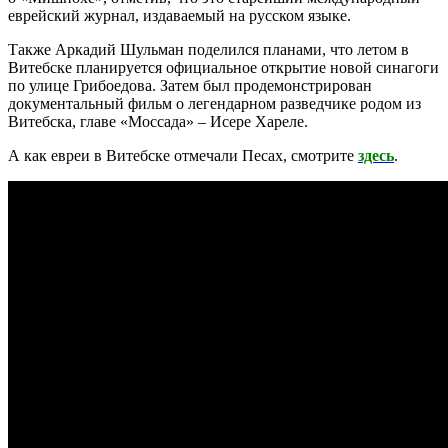
еврейский журнал, издаваемый на русском языке.
Также Аркадий Шульман поделился планами, что летом в
Витебске планируется официальное открытие новой синагоги
по улице Грибоедова. Затем был продемонстрирован
документальный фильм о легендарном разведчике родом из
Витебска, главе «Моссада» – Исере Хареле.
А как евреи в Витебске отмечали Песах, смотрите
здесь
.