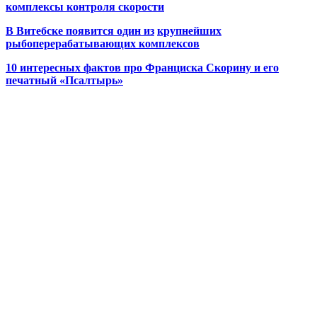
комплексы контроля скорости
В Витебске появится один из
крупнейших
рыбоперерабатывающих комплексов
10 интересных фактов про Франциска Скорину и его
печатный «Псалтырь»