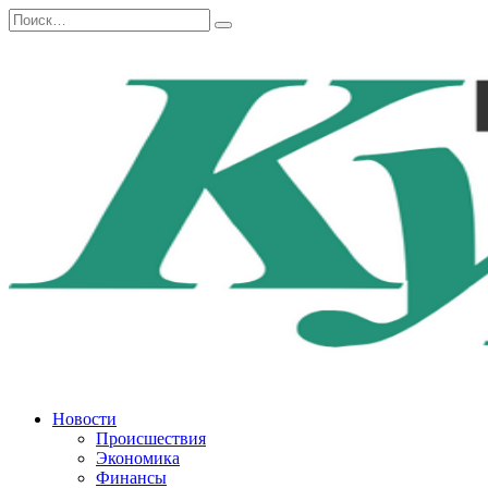
Перейти
Search
к
for:
содержанию
Новости
Происшествия
Экономика
Финансы