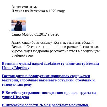
Антисемитизм.
Я уехал из Витебска в 1979 году
Саша Май
03.05.2017 в 09:26
Адам, спасибо за ссылку. Кстати, тема Витебска и
Великой Отечественной войны в рамках бесплатных
курсов будет подробно рассматриваться в следующем
учебном году .
Ваенныя музыкі надалі асаблівае гучанне святу Божага
Цела ў Віцебску
Госстандарт: в белорусских приправах содержатся
бактерии, способные вызывать ботулизм, столбняк и
газовую гангрену
В Витебске устраняют последствия провала грунта на
улице Шрадера
В Витебской области 26 мая работают мобильные