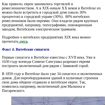
Как правило, евреи занимались торговлей и
ремесленничеством. А в ХІХ-начале ХХ веков в Витебске их
можно было встретить в городской думе (около 30%
процентов) и городской управе (30%). 80% витебских
ремесленников были евреями. Они владели рядом крупных
предприятий, например, типографиями, пивоваренным
заводом, Витебским электрическим трамваем.
Подробнее о витебских предприятиях ХІХ века можно
прочитать
здесь
.
Факт 4. Витебские синагоги
Первые синагоги в Витебске известны с XVII века. Уже в
1630 году воевода Симеон Сангушка разрешил евреям
построить молитвенный дом рядом с Замковой горой.
В 1859 году в Витебске было уже 34 синагоги и молитвенных
домов. Для переоборудования зданий в культовые строения
свои дома общине отдавали и витебские евреи. Так,
появились например, молитвенный дом Малкина и
Писаревского.