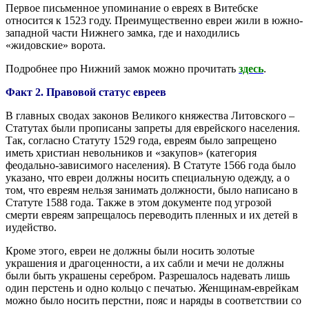
Первое письменное упоминание о евреях в Витебске
относится к 1523 году. Преимущественно евреи жили в южно-
западной части Нижнего замка, где и находились
«жидовские» ворота.
Подробнее про Нижний замок можно прочитать
здесь
.
Факт 2. Правовой статус евреев
В главных сводах законов Великого княжества Литовского –
Статутах были прописаны запреты для еврейского населения.
Так, согласно Статуту 1529 года, евреям было запрещено
иметь христиан невольников и «закупов» (категория
феодально-зависимого населения). В Статуте 1566 года было
указано, что евреи должны носить специальную одежду, а о
том, что евреям нельзя занимать должности, было написано в
Статуте 1588 года. Также в этом документе под угрозой
смерти евреям запрещалось переводить пленных и их детей в
иудейство.
Кроме этого, евреи не должны были носить золотые
украшения и драгоценности, а их сабли и мечи не должны
были быть украшены серебром. Разрешалось надевать лишь
один перстень и одно кольцо с печатью. Женщинам-еврейкам
можно было носить перстни, пояс и наряды в соответствии со