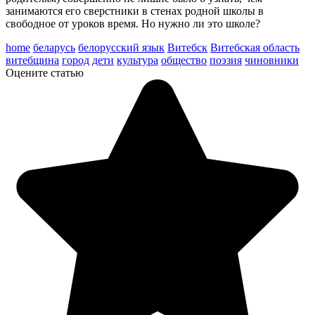
занимаются его сверстники в стенах родной школы в
свободное от уроков время. Но нужно ли это школе?
home
беларусь
белорусский язык
Витебск
Витебская область
витебщина
город
дети
культура
общество
поэзия
чиновники
Оцените статью