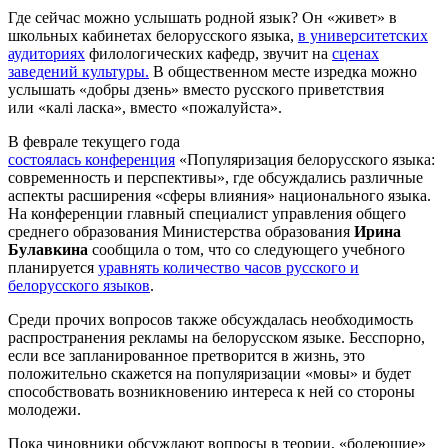
Где сейчас можно услышать родной язык? Он «живет» в
школьных кабинетах белорусского языка,
в университетских
аудиториях
филологических кафедр, звучит на
сценах
заведений культуры.
В общественном месте изредка можно
услышать «добры дзень» вместо русского приветствия
или «калi ласка», вместо «пожалуйста».
В феврале текущего года
состоялась конференция
«Популяризация белорусского языка:
современность и перспективы», где обсуждались различные
аспекты расширения «сферы влияния» национального языка.
На конференции главный специалист управления общего
среднего образования Министерства образования
Ирина
Булавкина
сообщила о том, что со следующего учебного
планируется
уравнять количество часов русского и
белорусского языков
.
Среди прочих вопросов также обсуждалась необходимость
распространения рекламы на белорусском языке. Бесспорно,
если все запланированное претворится в жизнь, это
положительно скажется на популяризации «мовы» и будет
способствовать возникновению интереса к ней со стороны
молодежи.
Пока чиновники обсуждают вопросы в теории, «болеющие»