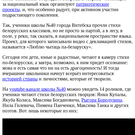
за национальный язык организуют
патриотические
проекты,
и, что особенно радует, при активном участии
подрастающего поколения.
Так, ученики школы №40 города Витебска прочли стихи
белорусских классиков, но не просто за партой, а в лесу, в
поле, у реки, так сказать, в национальном пространстве языка.
Проект, для которого записывали видео с декламацией стихов,
называется «Люблю чытаць па-беларуску».
Сегодня эти дети, юные и радостные, читают в камеру стихи
по-белорусски, а завтра, возможно, к ним придет осознание:
мова и есть самая что ни на есть драгоценность! И тогда
вчерашние школьники начнут всерьёз интересоваться
историей страны
и личностями, которые её творили.
На
youtube-канале школы №40
можно увидеть 14 роликов, где
ученики читают стихи белорусских творцов: Янки Купалы,
Якуба Коласа, Максима Богдановича,
Рыгора Бородулина,
Нила Гилевича, Пимена Панченки, Максима Танка и других
поэтов. Вот лишь некоторые из них: