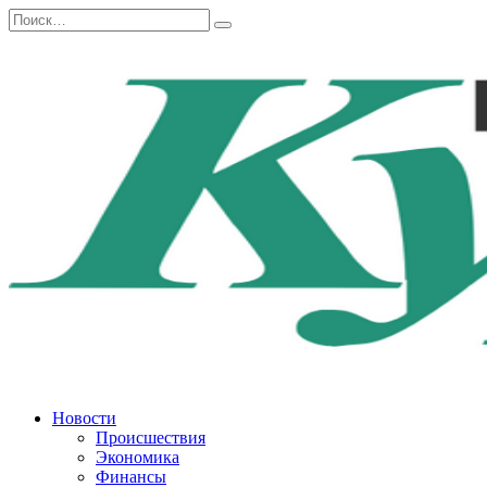
Перейти
Search
к
for:
содержанию
Новости
Происшествия
Экономика
Финансы