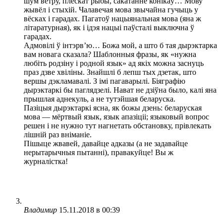
шум ветру, плёскат рыбы, сакатанне конікаў… Мову
жывёл і стыхій. Чалавечая мова звычайна гучыць у
вёсках і гарадах. Пагатоў нацыянальная мова (яна ж
літаратурная), як і ідэя нацыі паўсталі выключна ў
гарадах.
Адмовілі ў інтэрв’ю… Божа мой, а што б тая дырэктарка
вам новага сказала? Шаблонныя фразы, як «нужна
любіть родзіну і родной язык» ад якіх можна заснуць
праз дзве хвіліны. Знайшлі б лепш тых дзетак, што
вершы дэкламавалі. З імі пагаварылі. Біяграфію
дырэктаркі бы паглядзелі. Нават не дзіўна было, калі яна
прышлая аднекуль, а не тутэйшая беларуска.
Пазіцыя дырэктаркі ясна, як божы дзень: беларуская
мова — мёртвый язык, язык апазіціі; языковый вопрос
решен і не нужно тут нагнетать обстановку, прівлекать
лішній раз вніманіе.
Пішыце жвавей, давайце адказы (а не задавайце
нерытарычныя пытанні), правакуйце! Вы ж
журналістка!
Владимир
15.11.2018 в 00:39