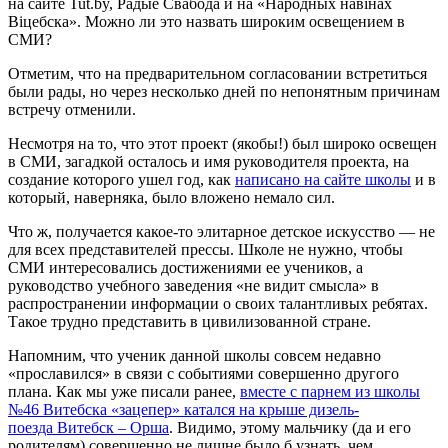
на сайте Tut.by, Радыё Свабода и на «Народных навiнах
Вiцебска». Можно ли это назвать широким освещением в
СМИ?
Отметим, что на предварительном согласовании встретиться
были рады, но через несколько дней по непонятным причинам
встречу отменили.
Несмотря на то, что этот проект (якобы!) был широко освещен
в СМИ, загадкой осталось и имя руководителя проекта, на
создание которого ушел год, как
написано на сайте школы
и в
который, наверняка, было вложено немало сил.
Что ж, получается какое-то элитарное детское искусство — не
для всех представителей прессы. Школе не нужно, чтобы
СМИ интересовались достижениями ее учеников, а
руководство учебного заведения «не видит смысла» в
распространении информации о своих талантливых ребятах.
Такое трудно представить в цивилизованной стране.
Напомним, что ученик данной школы совсем недавно
«прославился» в связи с событиями совершенно другого
плана. Как мы уже писали ранее,
вместе с парнем из школы
№46 Витебска «зацепер» катался на крыше дизель-
поезда Витебск – Орша
. Видимо, этому мальчику (да и его
родителям) совершенно не лишне было б узнать, чем