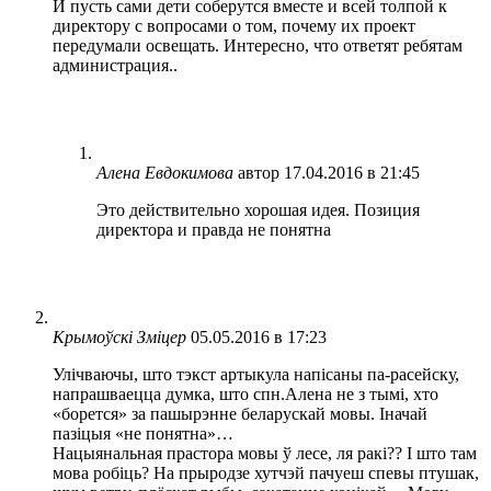
И пусть сами дети соберутся вместе и всей толпой к
директору с вопросами о том, почему их проект
передумали освещать. Интересно, что ответят ребятам
администрация..
Алена Евдокимова
автор
17.04.2016 в 21:45
Это действительно хорошая идея. Позиция
директора и правда не понятна
Крымоўскі Зміцер
05.05.2016 в 17:23
Улічваючы, што тэкст артыкула напісаны па-расейску,
напрашваецца думка, што спн.Алена не з тымі, хто
«борется» за пашырэнне беларускай мовы. Іначай
пазіцыя «не понятна»…
Нацыянальная прастора мовы ў лесе, ля ракі?? І што там
мова робіць? На прыродзе хутчэй пачуеш спевы птушак,