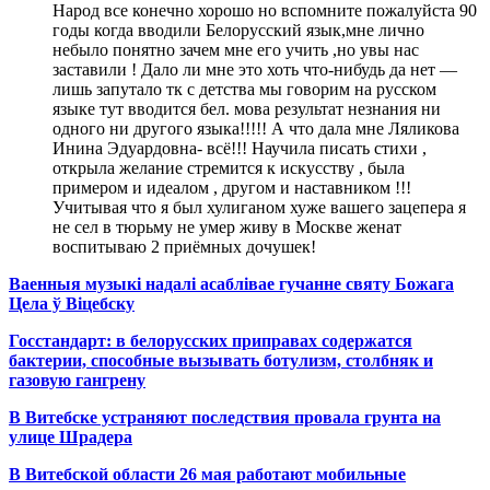
Народ все конечно хорошо но вспомните пожалуйста 90
годы когда вводили Белорусский язык,мне лично
небыло понятно зачем мне его учить ,но увы нас
заставили ! Дало ли мне это хоть что-нибудь да нет —
лишь запутало тк с детства мы говорим на русском
языке тут вводится бел. мова результат незнания ни
одного ни другого языка!!!!! А что дала мне Ляликова
Инина Эдуардовна- всё!!! Научила писать стихи ,
открыла желание стремится к искусству , была
примером и идеалом , другом и наставником !!!
Учитывая что я был хулиганом хуже вашего зацепера я
не сел в тюрьму не умер живу в Москве женат
воспитываю 2 приёмных дочушек!
Ваенныя музыкі надалі асаблівае гучанне святу Божага
Цела ў Віцебску
Госстандарт: в белорусских приправах содержатся
бактерии, способные вызывать ботулизм, столбняк и
газовую гангрену
В Витебске устраняют последствия провала грунта на
улице Шрадера
В Витебской области 26 мая работают мобильные