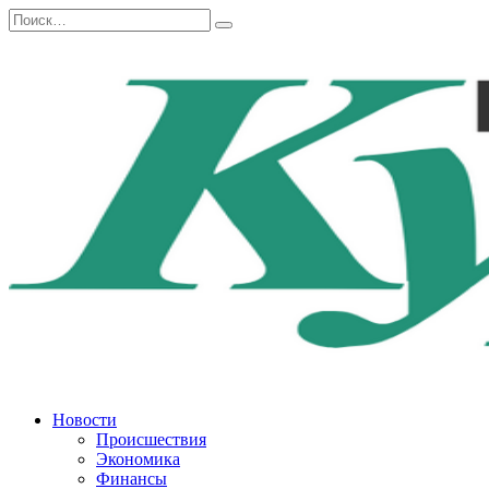
Перейти
Search
к
for:
содержанию
Новости
Происшествия
Экономика
Финансы