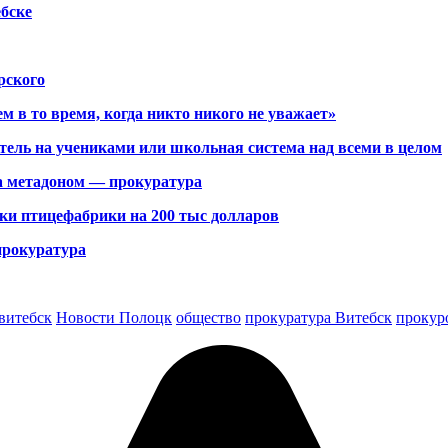
бске
рского
 в то время, когда никто никого не уважает»
итель на учениками или школьная система над всеми в целом
за метадоном — прокуратура
ки птицефабрики на 200 тыс долларов
прокуратура
витебск
Новости Полоцк
общество
прокуратура Витебск
прокур