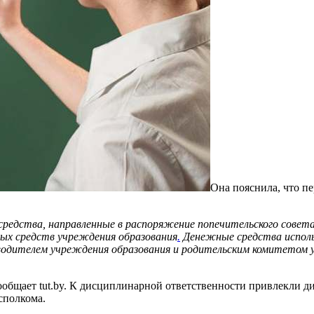
Она пояснила, что п
едства, направленные в распоряжение попечительского совета
ых средств учреждения образования
.
Денежные средства исполь
оводителем учреждения образования и родительским комитетом 
бщает tut.by. К дисциплинарной ответственности привлекли дир
сполкома.