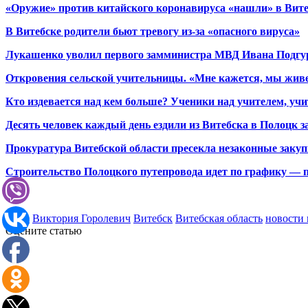
«Оружие» против китайского коронавируса «нашли» в Вите
В Витебске родители бьют тревогу из-за «опасного вируса»
Лукашенко уволил первого замминистра МВД Ивана Подгу
Откровения сельской учительницы. «Мне кажется, мы живем
Кто издевается над кем больше? Ученики над учителем, уч
Десять человек каждый день ездили из Витебска в Полоцк 
Прокуратура Витебской области пресекла незаконные закуп
Строительство Полоцкого путепровода идет по графику — 
home
Виктория Горолевич
Витебск
Витебская область
новости 
Оцените статью