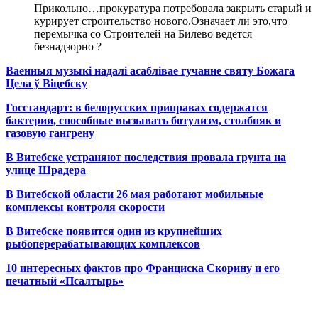
Прикольно…прокуратура потребовала закрыть старый и
курирует строительство нового.Означает ли это,что
перемычка со Строителей на Билево ведется
безнадзорно ?
Ваенныя музыкі надалі асаблівае гучанне святу Божага
Цела ў Віцебску
Госстандарт: в белорусских приправах содержатся
бактерии, способные вызывать ботулизм, столбняк и
газовую гангрену
В Витебске устраняют последствия провала грунта на
улице Шрадера
В Витебской области 26 мая работают мобильные
комплексы контроля скорости
В Витебске появится один из
крупнейших
рыбоперерабатывающих комплексов
10 интересных фактов про Франциска Скорину и его
печатный «Псалтырь»