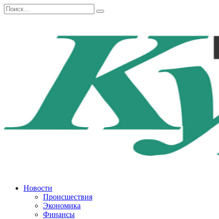
Перейти
Search
к
for:
содержанию
Новости
Происшествия
Экономика
Финансы