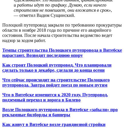
и работы идут по графику. Думаю, если ничего
строителям не помешает, они вложатся в срок»
,
— отметил Вадим Сущинский.
Полоцкий путепровод закрыли по требованию прокуратуры
области в ноябре 2018 года по причине его аварийного
состояния. После начала строительства ведомство ведет
надзор за ходом работ.
Темпы строительства Полоцкого путепровода в Витебске
нарастают. Возводят последнюю опору
Как строят Полоцкий путепровод. Что планировали
сделать только в декабре, сделали до конца осени
Что сейчас происходит на строительстве Полоцкого
путепровода. Завтра пойдет поезд по новым путям
Что в Витебске изменится к 2020 году. Путепровод,
подземный переход и дорога в Билево
Возле Полоцкого путепровода в Витебске «забыли» про
рекламные билборды и баннеры
Как живут в Витебске возле грандиозной стройки