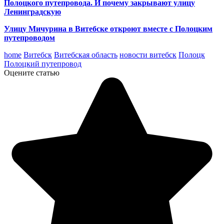
Полоцкого путепровода. И почему закрывают улицу
Ленинградскую
Улицу Мичурина в Витебске откроют вместе с Полоцким
путепроводом
home
Витебск
Витебская область
новости витебск
Полоцк
Полоцкий путепровод
Оцените статью