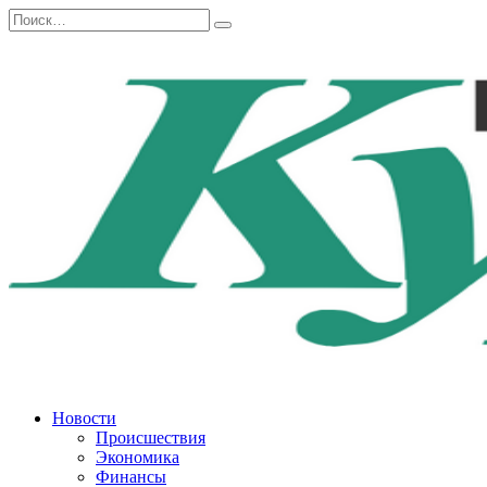
Перейти
Search
к
for:
содержанию
Новости
Происшествия
Экономика
Финансы