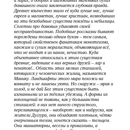
и ларах, о добрых и шаловливых маленьких духах
домашнего очага заключается глубокая правда.
Древнее язычество знало её куда лучше нас, лучше
евреев и магометан, лучше христиан, возводивших
на эти безобидные существа поклёпы и небылицы.
Сплетни про домовых удивляют своей
несправедливостью. Подобные россказни бывают
порождены только одним духом – тем самым,
который свойственен фанатикам монотеизма,
ханжам и сухим моралистам, объявляющим всё,
что не входит в их канон, нечистью. Куда
объективнее относились к этим существам
древние, видевшие в них верных друзей – лар и
пенатов!.. Область этих мелких стихиалей,
ютящихся у человеческих жилищ, называется
Манику. Ландшафты этого мира похожи на
комнату и не лишены уюта. Но снаружи – мрак и
холод, и не дай Бог этим существам быть
изгнанными из их тёплых убежищ. А формы их
воплощений не таковы, как у большинства
стихиалей: в них нет ничего струистого,
переливающегося – наоборот: как и нибруски, как
жители Дуггура, они обладают плотным, чётко
очерченным телом, хочется сказать – тельцем.
Они миниатюрны, веселы и проказливы, а