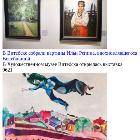
В Витебске собрали картины Ильи Репина, вдохновлявшегося
Витебщиной
В Художественном музее Витебска открылась выставка
0
621