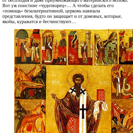
от бесплодия и даже приумножающего материнского молоко.
Вот уж поистине «чудотворец»… А чтобы сделать его
«помощь» безальтернативной, церковь навязала
представления, будто он защищает и от домовых, которые,
якобы, куражатся и бесчинствуют…