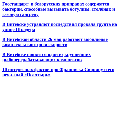
Госстандарт: в белорусских приправах содержатся
бактерии, способные вызывать ботулизм, столбняк и
газовую гангрену
В Витебске устраняют последствия провала грунта на
улице Шрадера
В Витебской области 26 мая работают мобильные
комплексы контроля скорости
В Витебске появится один из
крупнейших
рыбоперерабатывающих комплексов
10 интересных фактов про Франциска Скорину и его
печатный «Псалтырь»