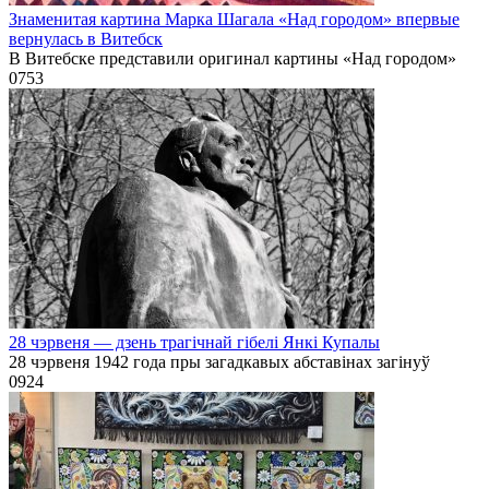
Знаменитая картина Марка Шагала «Над городом» впервые
вернулась в Витебск
В Витебске представили оригинал картины «Над городом»
0
753
28 чэрвеня — дзень трагічнай гібелі Янкі Купалы
28 чэрвеня 1942 года пры загадкавых абставінах загінуў
0
924