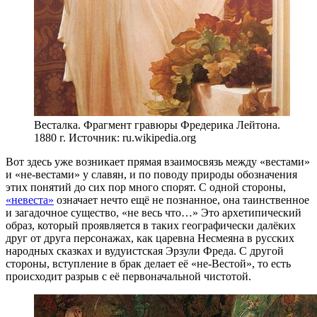
Весталка. Фрагмент гравюры Фредерика Лейтона.
1880 г. Источник: ru.wikipedia.org
Вот здесь уже возникает прямая взаимосвязь между «вестами»
и «не-вестами» у славян, и по поводу природы обозначения
этих понятий до сих пор много спорят. С одной стороны,
«невеста»
означает нечто ещё не познанное, она таинственное
и загадочное существо, «не весь что…» Это архетипический
образ, который проявляется в таких географически далёких
друг от друга персонажах, как царевна Несмеяна в русских
народных сказках и вудуистская Эрзули Фреда. С другой
стороны, вступление в брак делает её «не-Вестой», то есть
происходит разрыв с её первоначальной чистотой.