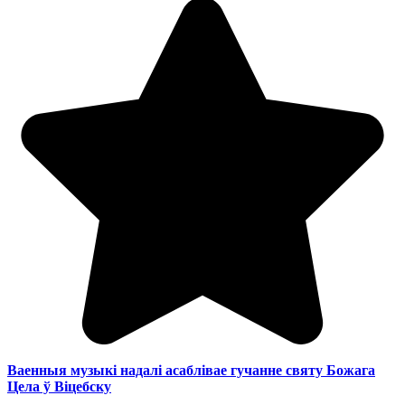
Ваенныя музыкі надалі асаблівае гучанне святу Божага
Цела ў Віцебску