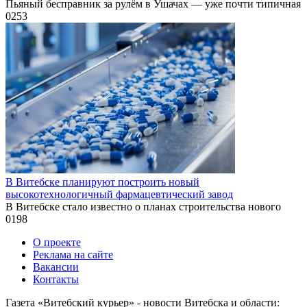
Пьяный бесправник за рулём в Ушачах — уже почти типичная
0
253
В Витебске планируют построить новый
высокотехнологичный фармацевтический завод
В Витебске стало известно о планах строительства нового
0
198
О проекте
Реклама на сайте
Вакансии
Контакты
Газета «Витебский курьер» - новости Витебска и области: