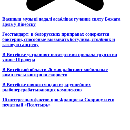
Ваенныя музыкі надалі асаблівае гучанне святу Божага
Цела ў Віцебску
Госстандарт: в белорусских приправах содержатся
бактерии, способные вызывать ботулизм, столбняк и
газовую гангрену
В Витебске устраняют последствия провала грунта на
улице Шрадера
В Витебской области 26 мая работают мобильные
комплексы контроля скорости
В Витебске появится один из
крупнейших
рыбоперерабатывающих комплексов
10 интересных фактов про Франциска Скорину и его
печатный «Псалтырь»