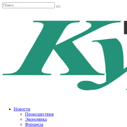
Перейти
Search
к
for:
содержанию
Новости
Происшествия
Экономика
Финансы