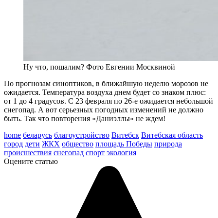
Ну что, пошалим? Фото Евгении Москвиной
По прогнозам синоптиков, в ближайшую неделю морозов не
ожидается. Температура воздуха днем будет со знаком плюс:
от 1 до 4 градусов. С 23 февраля по 26-е ожидается небольшой
снегопад. А вот серьезных погодных изменений не должно
быть. Так что повторения «Даниэллы» не ждем!
home
беларусь
благоустройство
Витебск
Витебская область
город
дети
ЖКХ
общество
площадь Победы
природа
происшествия
снегопад
спорт
экология
Оцените статью