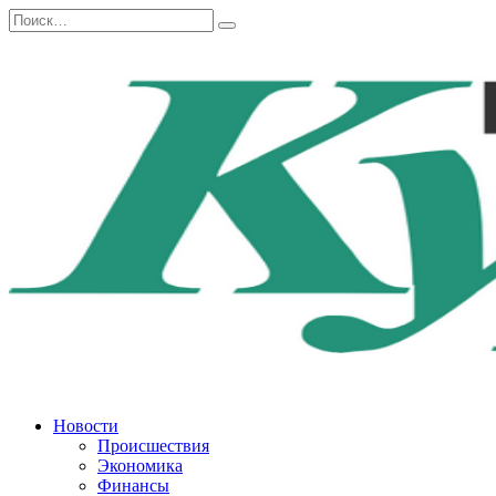
Перейти
Search
к
for:
содержанию
Новости
Происшествия
Экономика
Финансы