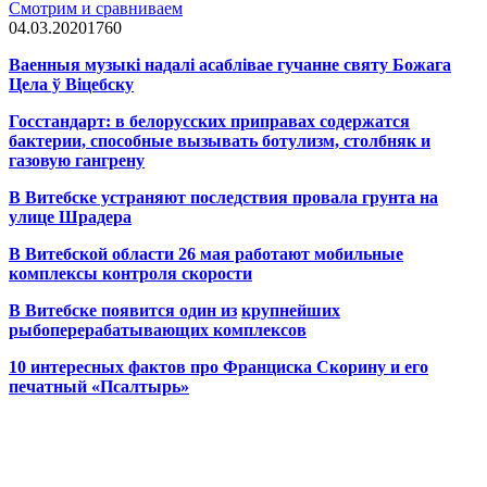
Смотрим и сравниваем
04.03.2020
1
760
Ваенныя музыкі надалі асаблівае гучанне святу Божага
Цела ў Віцебску
Госстандарт: в белорусских приправах содержатся
бактерии, способные вызывать ботулизм, столбняк и
газовую гангрену
В Витебске устраняют последствия провала грунта на
улице Шрадера
В Витебской области 26 мая работают мобильные
комплексы контроля скорости
В Витебске появится один из
крупнейших
рыбоперерабатывающих комплексов
10 интересных фактов про Франциска Скорину и его
печатный «Псалтырь»