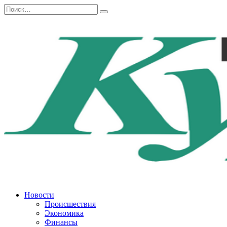
Перейти
Search
к
for:
содержанию
Новости
Происшествия
Экономика
Финансы