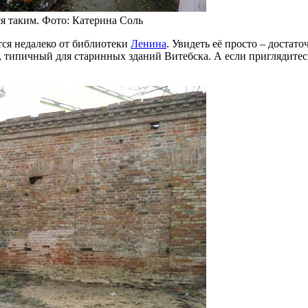
я таким. Фото: Катерина Соль
тся недалеко от библиотеки
Ленина
. Увидеть её просто – достат
ч, типичный для старинных зданий Витебска. А если приглядите