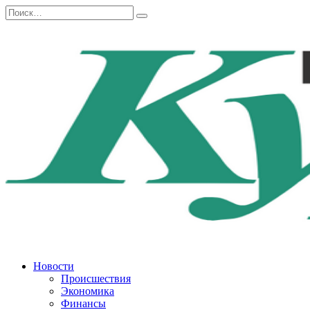
Перейти
Search
к
for:
содержанию
Новости
Происшествия
Экономика
Финансы