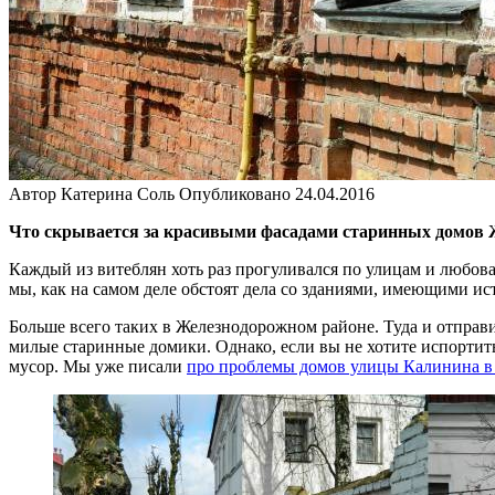
Автор
Катерина Соль
Опубликовано
24.04.2016
Что скрывается за красивыми фасадами старинных домов 
Каждый из витеблян хоть раз прогуливался по улицам и любова
мы, как на самом деле обстоят дела со зданиями, имеющими и
Больше всего таких в Железнодорожном районе. Туда и отправ
милые старинные домики. Однако, если вы не хотите испортить
мусор. Мы уже писали
про проблемы домов улицы Калинина в