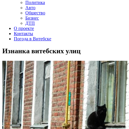
Политика
Авто
Общество
Бизнес
ДТП
О проекте
Контакты
Погода в Витебске
Изнанка витебских улиц