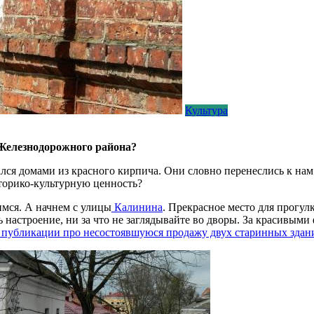
Культура
Железнодорожного района?
лся домами из красного кирпича. Они словно перенеслись к нам 
сторико-культурную ценность?
имся. А начнем с улицы
Калинина
. Прекрасное место для прогул
 настроение, ни за что не заглядывайте во дворы. За красивым
 публикации про несостоявшуюся продажу двух старинных здан