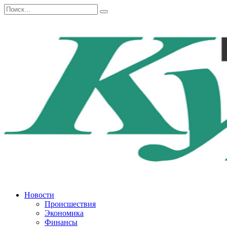
Перейти
Search
к
for:
содержанию
Новости
Происшествия
Экономика
Финансы