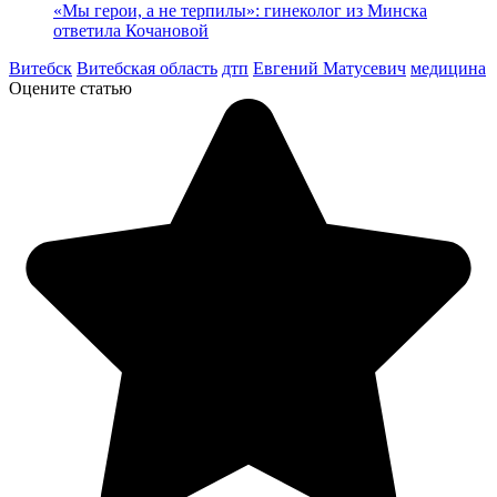
«Мы герои, а не терпилы»: гинеколог из Минска
ответила Кочановой
Витебск
Витебская область
дтп
Евгений Матусевич
медицина
Оцените статью