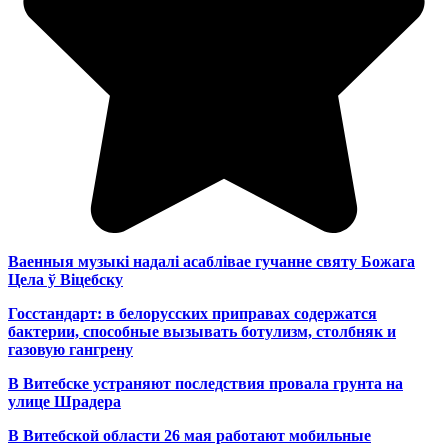
Ваенныя музыкі надалі асаблівае гучанне святу Божага
Цела ў Віцебску
Госстандарт: в белорусских приправах содержатся
бактерии, способные вызывать ботулизм, столбняк и
газовую гангрену
В Витебске устраняют последствия провала грунта на
улице Шрадера
В Витебской области 26 мая работают мобильные