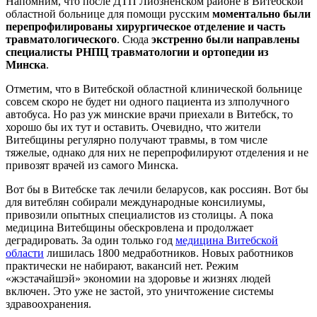
Напомним, что после ДТП Лиозненском районе в Витебской
областной больнице для помощи русским
моментально были
перепрофилированы хирургическое отделение и часть
травматологического
. Сюда
экстренно были направлены
специалисты РНПЦ травматологии и ортопедии из
Минска
.
Отметим, что в Витебской областной клинической больнице
совсем скоро не будет ни одного пациента из злполучного
автобуса. Но раз уж минские врачи приехали в Витебск, то
хорошо бы их тут и оставить. Очевидно, что жители
Витебщины регулярно получают травмы, в том числе
тяжелые, однако для них не перепрофилируют отделения и не
привозят врачей из самого Минска.
Вот бы в Витебске так лечили беларусов, как россиян. Вот бы
для витеблян собирали международные консилиумы,
привозили опытных специалистов из столицы. А пока
медицина Витебщины обескровлена и продолжает
деградировать. За один только год
медицина Витебской
области
лишилась 1800 медработников. Новых работников
практически не набирают, вакансий нет. Режим
«жэстачайшэй» экономии на здоровье и жизнях людей
включен. Это уже не застой, это уничтожение системы
здравоохранения.