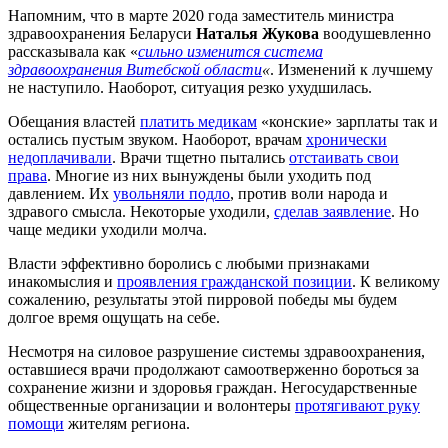
Напомним, что в марте 2020 года заместитель министра
здравоохранения Беларуси
Наталья Жукова
воодушевленно
рассказывала как «
сильно изменится система
здравоохранения Витебской области
«
. Изменений к лучшему
не наступило. Наоборот, ситуация резко ухудшилась.
Обещания властей
платить медикам
«конские» зарплаты так и
остались пустым звуком. Наоборот, врачам
хронически
недоплачивали
. Врачи тщетно пытались
отстаивать свои
права
. Многие из них вынуждены были уходить под
давлением. Их
увольняли подло
, против воли народа и
здравого смысла. Некоторые уходили,
сделав заявление
. Но
чаще медики уходили молча.
Власти эффективно боролись с любыми признаками
инакомыслия и
проявления гражданской позиции
. К великому
сожалению, результаты этой пирровой победы мы будем
долгое время ощущать на себе.
Несмотря на силовое разрушение системы здравоохранения,
оставшиеся врачи продолжают самоотверженно бороться за
сохранение жизни и здоровья граждан. Негосударственные
общественные организации и волонтеры
протягивают руку
помощи
жителям региона.