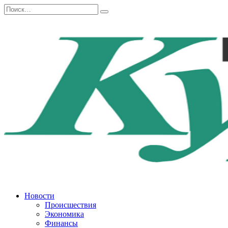
Перейти
Search
к
for:
содержанию
Новости
Происшествия
Экономика
Финансы