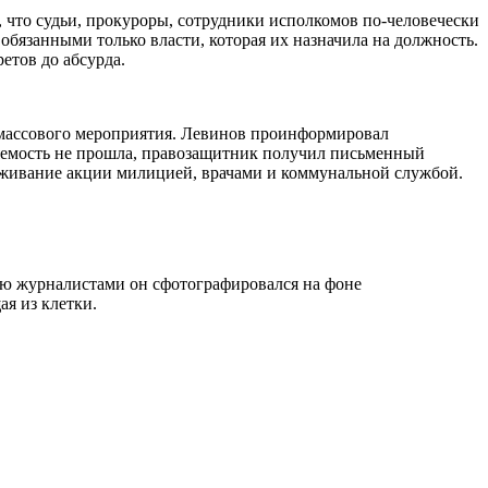
 что судьи, прокуроры, сотрудники исполкомов по-человечески
 обязанными только власти, которая их назначила на должность.
етов до абсурда.
ь массового мероприятия. Левинов проинформировал
няемость не прошла, правозащитник получил письменный
луживание акции милицией, врачами и коммунальной службой.
тью журналистами он сфотографировался на фоне
ая из клетки.