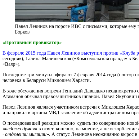
Павел Левинов на пороге ИВС с письмами, которые ему 
Борков
«Противный провокатор»
В феврале 2015 года Павел Левинов выступил против
«
Клуба р
сегодня»), Галина Малишевская («Комсомольская правда» в Бе
«Ваяр»).
Последние три минуты эфира от 7 февраля 2014 года (повтор 
человека в Беларуси Миклошем Харасти.
В ходе обсуждения встречи Геннадий Давыдько неоднократно 
Атаманов обзывал правозащитников шпаной. Павел Якубович п
Павел Левинов являлся участником встречи с Миклошем Харасти
и направил в органы МВД заявление об административном пра
О последовавшей реакции можно судить по содержанию новой т
«
недолго думая»
в ответ, конечно, на мнение, а не оскорбление
«
«
отделении милиции
». А статус Левинова неожиданно вырос в 