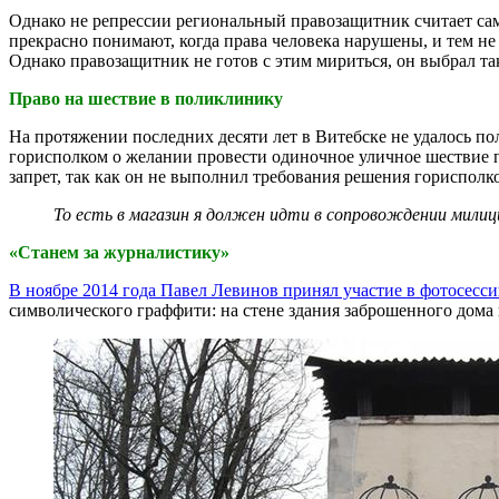
Однако не репрессии региональный правозащитник считает сам
прекрасно понимают, когда права человека нарушены, и тем не 
Однако правозащитник не готов с этим мириться, он выбрал так
Право на шествие в поликлинику
На протяжении последних десяти лет в Витебске не удалось п
горисполком о желании провести одиночное уличное шествие п
запрет, так как он не выполнил требования решения гориспол
То есть в магазин я должен идти в сопровождении милици
«Станем за журналистику»
В ноябре 2014 года Павел Левинов принял участие в фотосесс
символического граффити: на стене здания заброшенного дома 