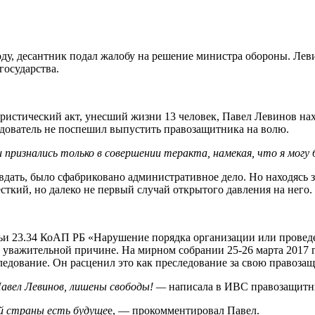
оду, десантник подал жалобу на решение министра обороны. Лев
государства.
ористический акт, унесший жизни 13 человек, Павел Левинов на
ледователь не поспешил выпустить правозащитника на волю.
 признались только в совершении теракта, намекая, что я могу
дать, было сфабриковано административное дело. Но находясь за
есткий, но далеко не первый случай открытого давления на него.
тьи 23.34 КоАП РБ «Нарушение порядка организации или провед
о уважительной причине. На мирном собрании 25-26 марта 2017 
ледование. Он расценил это как преследование за свою правоза
Павел Левинов, лишены свободы! —
написала в ИВС правозащитник
ей страны есть будуще
е, — прокомментировал Павел.