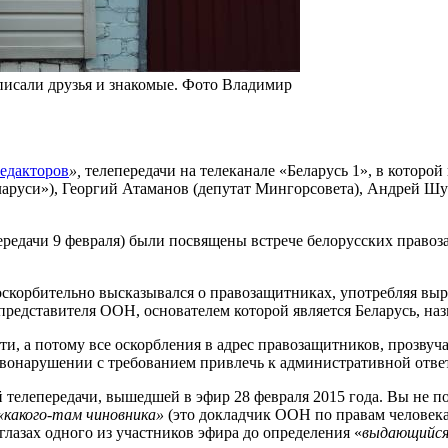
писали друзья и знакомые. Фото Владимир
едакторов
»,
телепередачи на телеканале «Беларусь 1», в котор
ларуси»), Георгий Атаманов (депутат Мингорсовета), Андрей Ш
передачи 9 февраля) были посвящены встрече белорусских прав
оскорбительно высказывался о правозащитниках, употребляя вы
редставителя ООН, основателем которой является Беларусь, н
, а потому все оскорбления в адрес правозащитников, прозвуча
вонарушении с требованием привлечь к административной отве
елепередачи, вышедшей в эфир 28 февраля 2015 года. Вы не по
какого-там чиновника»
(это докладчик ООН по правам человека
глазах одного из участников эфира до определения «
выдающийс