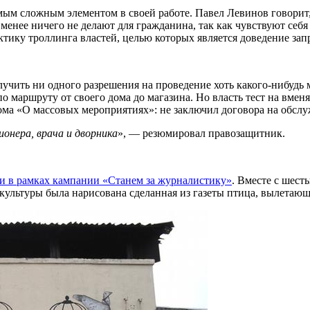
ым сложным элементом в своей работе. Павел Левинов говорит,
менее ничего не делают для гражданина, так как чувствуют себя
тику троллинга властей, целью которых является доведение запр
олучить ни одного разрешения на проведение хоть какого-нибуд
о маршруту от своего дома до магазина. Но власть тест на вме
кома «О массовых мероприятиях»: не заключил договора на обс
онера, врача и дворника
», — резюмировал правозащитник.
ии в рамках кампании «Станем за журналистику»
. Вместе с шес
культуры была нарисована сделанная из газеты птица, вылетающ