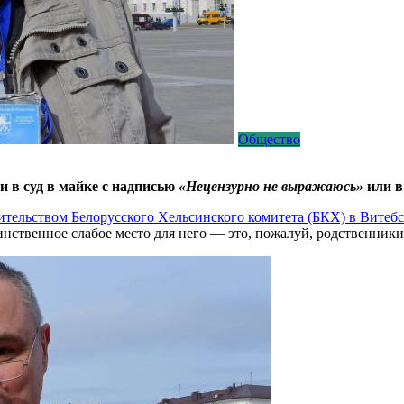
Общество
и в суд в майке с надписью
«Нецензурно не выражаюсь»
или в
ительством Белорусского Хельсинского комитета (БКХ) в Витебс
инственное слабое место для него — это, пожалуй, родственники