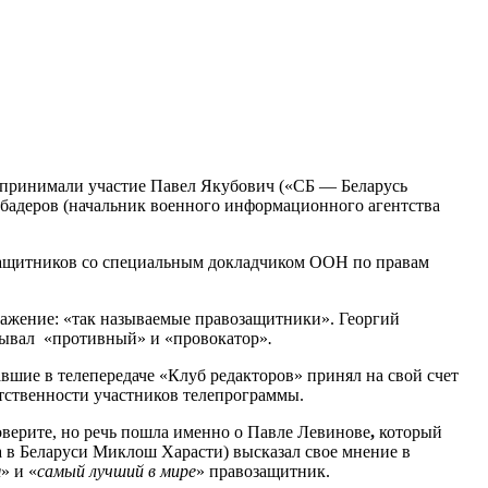
ой принимали участие Павел Якубович («СБ — Беларусь
убадеров (начальник военного информационного агентства
озащитников со специальным докладчиком ООН по правам
ражение: «так называемые правозащитники». Георгий
азывал «противный» и «провокатор»
.
вшие в телепередаче «Клуб редакторов» принял на свой счет
тственности участников телепрограммы.
верите, но речь пошла именно о Павле Левинове
,
который
 в Беларуси Миклош Харасти) высказал свое мнение в
я
» и «
самый лучший в мире
» правозащитник.