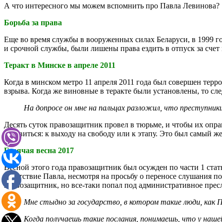
А что интересного мы можем вспомнить про Павла Левинова?
Борьба за права
Еще во время службы в вооруженных силах Беларуси, в 1999 г
и срочной службы, были лишены права ездить в отпуск за счет 
Теракт в Минске в апреле 2011
Когда в минском метро 11 апреля 2011 года был совершен терр
взрыва. Когда же виновные в теракте были установлены, то с
На допросе он мне на пальцах разложил, что преступники
Десять суток правозащитник провел в тюрьме, и чтобы их оправ
готовиться: к выходу на свободу или к этапу. Это был самый ж
Горячая весна 2017
Весной этого года правозащитник был осужден по части 1 ста
отсутствие Павла, несмотря на просьбу о переносе слушания п
правозащитник, но все-таки попал под административное прес
Мне стыдно за государство, в котором такие люди, как 
Когда получаешь такие послания, понимаешь, что у наш