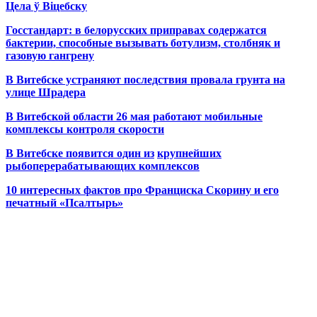
Цела ў Віцебску
Госстандарт: в белорусских приправах содержатся
бактерии, способные вызывать ботулизм, столбняк и
газовую гангрену
В Витебске устраняют последствия провала грунта на
улице Шрадера
В Витебской области 26 мая работают мобильные
комплексы контроля скорости
В Витебске появится один из
крупнейших
рыбоперерабатывающих комплексов
10 интересных фактов про Франциска Скорину и его
печатный «Псалтырь»