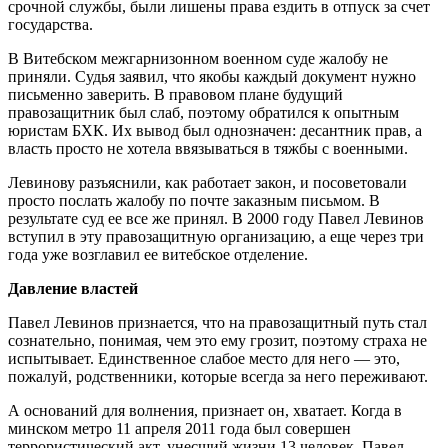
срочной службы, были лишены права ездить в отпуск за счет
государства.
В Витебском межгарнизонном военном суде жалобу не
приняли. Судья заявил, что якобы каждый документ нужно
письменно заверить. В правовом плане будущий
правозащитник был слаб, поэтому обратился к опытным
юристам БХК. Их вывод был однозначен: десантник прав, а
власть просто не хотела ввязываться в тяжбы с военными.
Левинову разъяснили, как работает закон, и посоветовали
просто послать жалобу по почте заказным письмом. В
результате суд ее все же принял. В 2000 году Павел Левинов
вступил в эту правозащитную организацию, а еще через три
года уже возглавил ее витебское отделение.
Давление властей
Павел Левинов признается, что на правозащитный путь стал
сознательно, понимая, чем это ему грозит, поэтому страха не
испытывает. Единственное слабое место для него — это,
пожалуй, родственники, которые всегда за него переживают.
А оснований для волнения, признает он, хватает. Когда в
минском метро 11 апреля 2011 года был совершен
террористический акт, унесший жизни 13 человек, Павел