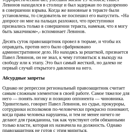
Левинов находился в столице и был задержан по подозрению
в совершении взрыва. Когда же виновные в теракте были
установлены, то следователь не поспешил его выпустить. «На
допросе он мне на пальцах разложил, что преступники
признались только в совершении теракта, намекая, что я могу
быть заказчиком»,- вспоминает Левинов.
Десять суток правозащитник провел в тюрьме, и чтобы их
оправдать, против него было сфабриковано
административное дело. Но находясь за решеткой, признается
Павел Левинов, он не знал, к чему готовиться: к выходу на
свободу или к этапу. Это был самый жесткий, но далеко не
первый случай открытого давления на него.
Абсурдные запреты
Однако не репрессии региональный правозащитник считает
самым сложным элементом в своей работе. Самое тяжелое для
него — понять логику и позицию оппонента — чиновника.
Удивительно, говорит Павел Левинов, но судьи, прокуроры,
сотрудники исполкомов по-человечески прекрасно понимают,
когда права человека нарушены, и тем не менее ничего не
делают для гражданина, так как чувствуют себя обязанными
только власти, которая их назначила на должность. Однако
правозащитник не готов с этим мириться.