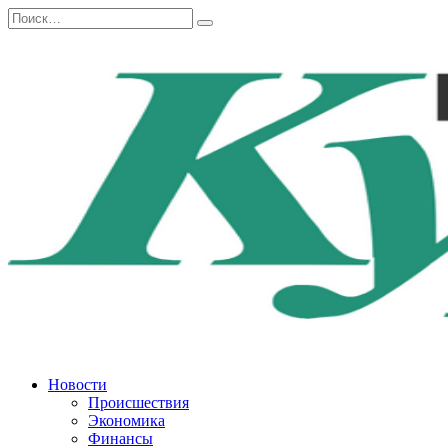
Перейти
Search
к
for:
содержанию
Новости
Происшествия
Экономика
Финансы