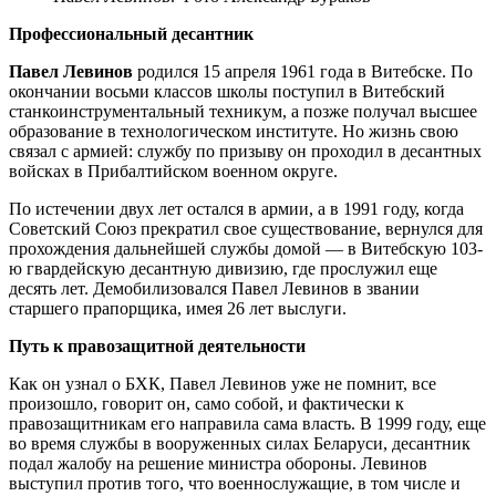
Профессиональный десантник
Павел Левинов
родился 15 апреля 1961 года в Витебске. По
окончании восьми классов школы поступил в Витебский
станкоинструментальный техникум, а позже получал высшее
образование в технологическом институте. Но жизнь свою
связал с армией: службу по призыву он проходил в десантных
войсках в Прибалтийском военном округе.
По истечении двух лет остался в армии, а в 1991 году, когда
Советский Союз прекратил свое существование, вернулся для
прохождения дальнейшей службы домой — в Витебскую 103-
ю гвардейскую десантную дивизию, где прослужил еще
десять лет. Демобилизовался Павел Левинов в звании
старшего прапорщика, имея 26 лет выслуги.
Путь к правозащитной деятельности
Как он узнал о БХК, Павел Левинов уже не помнит, все
произошло, говорит он, само собой, и фактически к
правозащитникам его направила сама власть. В 1999 году, еще
во время службы в вооруженных силах Беларуси, десантник
подал жалобу на решение министра обороны. Левинов
выступил против того, что военнослужащие, в том числе и