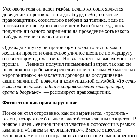
Уже около года он ведет тяжбы, целью которых является
доведение запретов властей до абсурда. Это, объясняет
правозащитник, сознательно выбранная тактика, ведь на
протяжении последних десяти лет в Витебске не удалось
получить ни одного разрешения на проведение хоть какого-
нибудь массового мероприятия.
Однажды в шутку он проинформировал горисполком о
желании провести одиночное уличное шествие по маршруту
от своего дома до магазина. Но власть тест на вменяемость не
прошла — Левинов получил письменный запрет, так как он
не выполнил требования решения горисполкома «О массовых
мероприятиях»: не заключил договора на обслуживание
акции милицией, врачами и коммунальной службой. «
То есть
в магазин я должен идти в сопровождении милиционера,
врача и дворника
», — резюмирует правозащитник.
Фотосессия как правонарушение
Позже он стал откровенно, как он выражается, «троллить»
власть, которая все больше выдает бессмысленных запретов. В
ноябре Павел Левинов принял участие в фотосессии в рамках
кампании «Станем за журналистику». Вместе с шестью
журналистами он сфотографировался на фоне символического