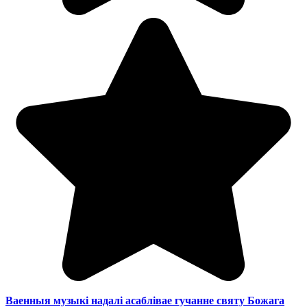
Ваенныя музыкі надалі асаблівае гучанне святу Божага