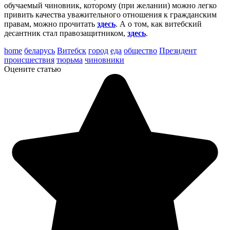
обучаемый чиновник, которому (при желании) можно легко
привить качества уважительного отношения к гражданским
правам, можно прочитать
здесь
. А о том, как витебский
десантник стал правозащитником,
здесь
.
home
беларусь
Витебск
город
еда
общество
Президент
происшествия
тюрьма
чиновники
Оцените статью