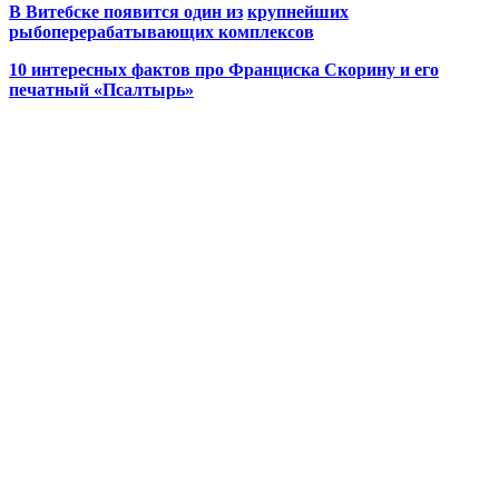
В Витебске появится один из
крупнейших
рыбоперерабатывающих комплексов
10 интересных фактов про Франциска Скорину и его
печатный «Псалтырь»