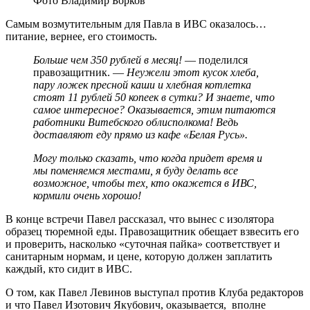
Фото Владимир Борков
Самым возмутительным для Павла в ИВС оказалось…
питание, вернее, его стоимость.
Больше чем 350 рублей в месяц!
— поделился
правозащитник. —
Неужели этот кусок хлеба,
пару ложек пресной каши и хлебная котлетка
стоят 11 рублей 50 копеек в сутки? И знаете, что
самое интересное? Оказывается, этим питаются
работники Витебского облисполкома! Ведь
доставляют еду прямо из кафе «Белая Русь».
Могу только сказать, что когда придет время и
мы поменяемся местами, я буду делать все
возможное, чтобы тех, кто окажется в ИВС,
кормили очень хорошо!
В конце встречи Павел рассказал, что вынес с изолятора
образец тюремной еды. Правозащитник обещает взвесить его
и проверить, насколько «суточная пайка» соответствует и
санитарным нормам, и цене, которую должен заплатить
каждый, кто сидит в ИВС.
О том, как Павел Левинов выступал против Клуба редакторов
и что Павел Изотович Якубович, оказывается, вполне