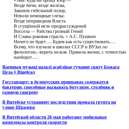
«Увы! куда ни брошу взор —
Везде бичи, везде желе́зы,
Законов гибельный позор,
Неволи немощные сле́зы;
Везде неправедная Власть
В сгущённой мгле предрассуждений
Воссела — Рабства грозный Гений
И Славы роковая страсть. » А.С. Пушкин
Ничего не будет…. Будем как есть существовать….
Всему, что изучали в школах СССР и ВУЗах по
филологии,- верить нельзя. Правила жизни, с точностью
наоборот….
Ваенныя музыкі надалі асаблівае гучанне святу Божага
Цела ў Віцебску
Госстандарт: в белорусских приправах содержатся
бактерии, способные вызывать ботулизм, столбняк и
газовую гангрену
В Витебске устраняют последствия провала грунта на
улице Шрадера
В Витебской области 26 мая работают мобильные
комплексы контроля скорости