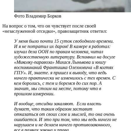
Фото Владимир Борков
На вопрос о том, что он чувствует после своей
«незаслуженной отсидки», правозащитник ответил:
У меня было почти 15 суток свободного времени.
И я не потратил их даром! В камере я работал:
изучал дела ООН по правам человека, читал
художественную литературу. Вспомнил на досуге
«Миколку-паравоза» Михася Лынькова и книгу
воспоминаний Франтишка Олехновича «В когтях
ГПУ». И, знаете. я пришел к выводу, что ведь
ничего практически не изменилось с тех времен. С
кем боролись, с тем и боремся до сих пор. А
значит, мы стоим на месте, потому что в
прошлом измерении
.
И вообще, отсидки закаляют. Если власть
думает, что таким образом заставит
отказаться от своих слов и мыслей, то она очень
ошибается. И это при том, что мы ведь ничего не
нарушаем и не делаем ничего противозаконного,
все в рамках закона и права.