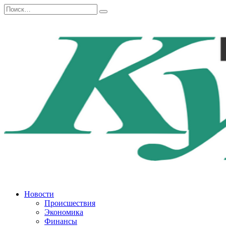
Перейти
Search
к
for:
содержанию
Новости
Происшествия
Экономика
Финансы