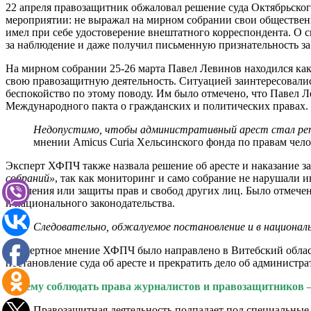
22 апреля правозащитник обжаловал решение суда Октябрьского 
мероприятии: не выражал на мирном собрании свои общественн
имел при себе удостоверение внештатного корреспондента. О
за наблюдение и даже получил письменную признательность з
На мирном собрании 25-26 марта Павел Левинов находился как
свою правозащитную деятельность. Ситуацией заинтересовалис
беспокойство по этому поводу. Им было отмечено, что Павел 
Международного пакта о гражданских и политических правах.
Недопустимо, чтобы административный арест стал репре
мнении Amicus Curia Хельсинского фонда по правам чело
Эксперт ХФПЧ также назвала решение об аресте и наказание 
собраний»
, так как мониторинг и само собрание не нарушали 
населения или защиты прав и свобод других лиц. Было отмече
и национального законодательства.
Следовательно, обжалуемое постановление и в националь
Экспертное мнение ХФПЧ было направлено в Витебский област
постановление суда об аресте и прекратить дело об админист
Почему соблюдать права журналистов и правозащитников 
Правозащитная деятельность подпадает под специальные 