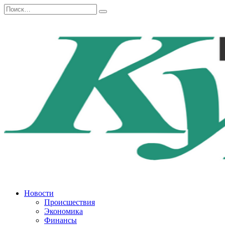
Перейти
Search
к
for:
содержанию
Новости
Происшествия
Экономика
Финансы