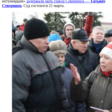
нетунеядцев»
задержали мать Павла Северинца —
Татьяну
Северинец
. Суд состоится 21 марта.