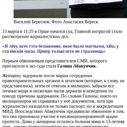
Василий Береснев. Фото Анастасия Вереск
13 марта в 11:35 в Орше начался суд. Главной интригой стало
рассмотрение журналистских дел.
«Я лічу, што гэта беззаконне, якое было магчыма, хіба, у
сталінскія часы. Цяпер толькі што не страляюць»
Первым обвиняемым представителем СМИ, которого
пригласили в зал суда стала
Галина Абакунчик
.
Женщину задержали после марша сотрудники
правоохранительных органов в штатском (которые, к слову, не
представились), затем её отвезли в милицию, забрали все
личные вещи и несколько часов держали в неведении по
поводу причины задержания. По словам Галины, никто из
милиционеров не спрашивал у неё документов, хотя при
журналистке находился не только паспорт, но и аккредитация
МИД. Впоследствии Абакунчик предъявили обвинение в том,
что она принимала участие в несанкционированной акции
протеста. Дома у женщины остались больная мама и 13-летняя
дочь, однако правоохранители на это не среагировали: