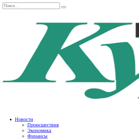
Перейти
Search
к
for:
содержанию
Новости
Происшествия
Экономика
Финансы