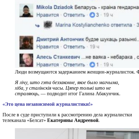
Люди возмущаются задержанием женщин-журналисток. Ф
Я лічу, што гэта беззаконне, якое было магчыма,
хіба, у сталінскія часы. Цяпер толькі што не
страляюць
, — подводит итог Галина Абакунчик.
«Это цена независимой журналистики!»
После в суде приступили к рассмотрению дела журналистки
телеканала «Белсат»
Екатерины Андреевой
.