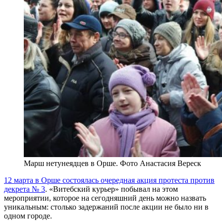
Марш нетунеядцев в Орше. Фото Анастасия Вереск
12 марта в Орше состоялась очередная акция протеста против
декрета № 3
. «Витебский курьер» побывал на этом
мероприятии, которое на сегодняшний день можно назвать
уникальным: столько задержаний после акции не было ни в
одном городе.