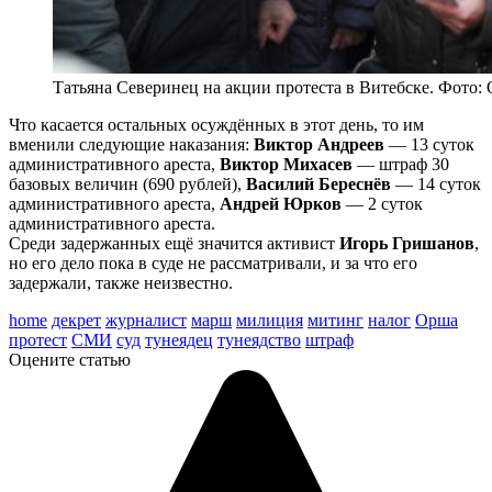
Татьяна Северинец на акции протеста в Витебске. Фото: 
Что касается остальных осуждённых в этот день, то им
вменили следующие наказания:
Виктор Андреев
— 13 суток
административного ареста,
Виктор Михасев
— штраф 30
базовых величин (690 рублей),
Василий Береснёв
— 14 суток
административного ареста,
Андрей Юрков
— 2 суток
административного ареста.
Среди задержанных ещё значится активист
Игорь Гришанов
,
но его дело пока в суде не рассматривали, и за что его
задержали, также неизвестно.
home
декрет
журналист
марш
милиция
митинг
налог
Орша
протест
СМИ
суд
тунеядец
тунеядство
штраф
Оцените статью