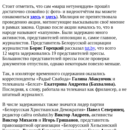
Стоит отметить, что сам
«
марш нетунеядцев
»
прошёл
достаточно спокойно (с фото- и видеоотчётом вы можете
ознакомиться
здесь
и
здесь
). Милиция не препятствовала
проведению акции, митингующие высказывали своё мнение
в рамках закона. Однако после акции началось то, что в
народе называют
«
хапуном
»
. Были задержано много
активистов, представителей оппозиции и, самое главное,
журналистов. Представитель Белорусской ассоциации
журналистов
Борис Горецкий
рассказал
tut.by
, что всего
12 марта задерживались 19 представителей прессы.
Большинство представителей прессы после проверки
документов отпустили, однако некоторым повезло меньше.
Так, в изоляторе временного содержания оказались
корреспонденты «Радыё Свабода»
Галина Абакунчик
и
телеканала «Белсат»
Екатерина Андреева (Бахвалова).
Последняя, к слову, работала на телеканал как фрилансер, а не
штатный журналист.
В числе задержанных также значатся лидер партии
«Белорусская Христианская Демократия»
Павел Северинец
,
редактор сайта orshatut.by
Виктор Андреев,
активисты
Виктор Михасев
и
Игорь Гришанов
, представитель
правозащитной организации «Белорусский Хельсинский