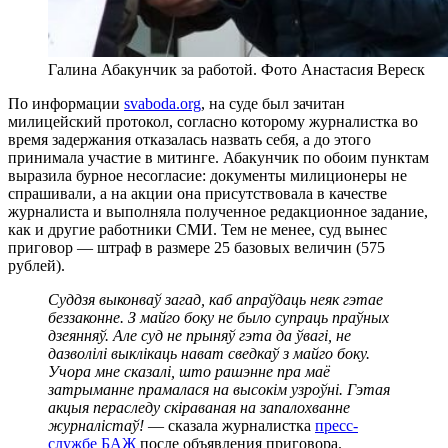
Галина Абакунчик за работой. Фото Анастасия Вереск
По информации
svaboda.org
, на суде был зачитан
милицейский протокол, согласно которому журналистка во
время задержания отказалась назвать себя, а до этого
принимала участие в митинге. Абакунчик по обоим пунктам
выразила бурное несогласие: документы милиционеры не
спрашивали, а на акции она присутствовала в качестве
журналиста и выполняла полученное редакционное задание,
как и другие работники СМИ. Тем не менее, суд вынес
приговор — штраф в размере 25 базовых величин (575
рублей).
Суддзя выконваў загад, каб апраўдаць неяк гэтае
беззаконне. З майго боку не было супраць праўных
дзеянняў. Але суд не прыняў гэта да ўвагі, не
дазволілі выклікаць нават сведкаў з майго боку.
Учора мне сказалі, што рашэнне пра маё
затрыманне прамалася на высокім узроўні. Гэтая
акцыя пераследу скіраваная на запалохванне
журналістаў!
— сказала журналистка
пресс-
службе БАЖ
после объявления приговора.