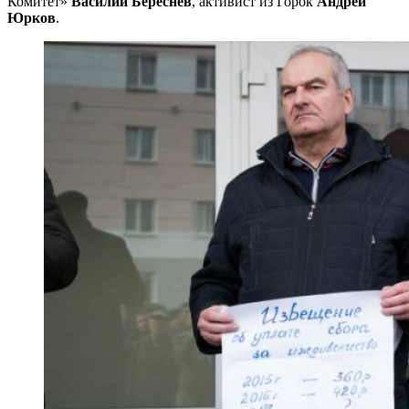
Комитет»
Василий Береснев
, активист из Горок
Андрей
Юрков
.