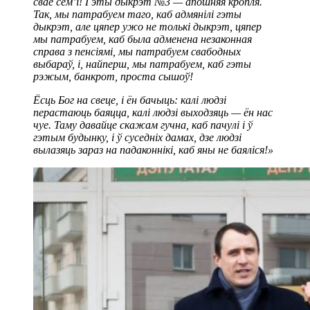
свае сем’і! Гэты дыкрэт №3 — апошняя кропля.
Так, мы патрабуем таго, каб адмянілі гэты
дыкрэт, але цяпер ужо не толькі дыкрэт, цяпер
мы патрабуем, каб была адменена незаконная
справа з пенсіямі, мы патрабуем свабодных
выбараў, і, найперш, мы патрабуем, каб гэты
рэжым, банкрот, проста сышоў!
Ёсць Бог на свеце, і ён бачыць: калі людзі
перастаюць баяцца, калі людзі выходзяць — ён нас
чуе. Таму давайце скажам гучна, каб пачулі і ў
гэтым будынку, і ў суседніх дамах, дзе людзі
вылазяць зараз на падаконнікі, каб яны не баяліся!»