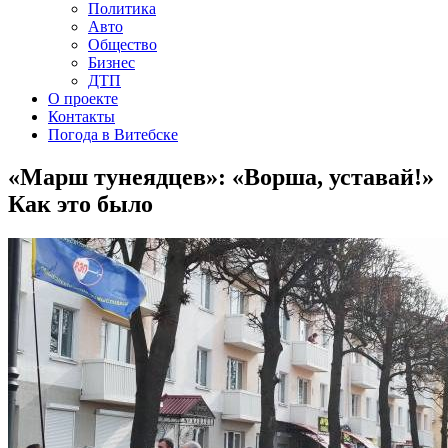
Политика
Авто
Общество
Бизнес
ДТП
О проекте
Контакты
Погода в Витебске
«Марш тунеядцев»: «Ворша, уставай!»
Как это было