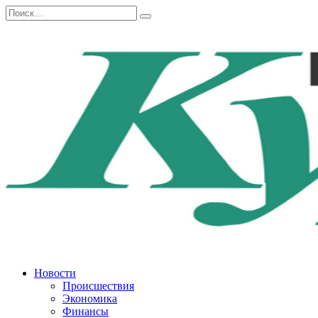
Перейти
Search
к
for:
содержанию
Новости
Происшествия
Экономика
Финансы