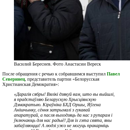
Василий Береснев. Фото Анастасии Вереск
После обращения с речью к собравшимся выступил
Павел
Северинец
, представитель партии «Белорусская
Христианская Демократия»:
«Дарагія сябры! Вялікі дзякуй вам, што вы выйшлі,
я прадстаўляю Беларускую Хрысціянскую
Дэмакратыю. Кіраўніка БХД Оршы, Яўгена
Анішчынку, сёння затрымалі з гукавай
апаратурай, а пасля выходзяць да нас з рупарам і
ўключаюць для нас радыё! Для іх гэта свята, яны
забаўляюцца! А людзі ужо не могуць пракарміць