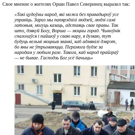
Свое мнение о жителях Орши Павел Северинец выразил так:
«Такі цудоўны народ, які можа без правадыроў усе
управіць. Зараз мы папярэдзілі людзей, людзі самі
гатовыя, могуць казаць, адстаяць свае правы. Так
што, дзякуй Богу, Ворша — моцны горад. Чыноўнік
спалохаўся і пайшоў у сваю нару, я думаю, тут
будуць вельмі моцныя званкі, каб адмянілі дэкрэт,
бо яны не ўтрымаюцца. Перамога будзе за
народам у любым разе. Такога, каб народ прайграў
— не бывае. Гасподзь Бог усё бачыць»