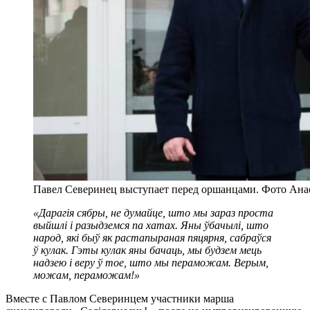
Павел Северинец выступает перед оршанцами. Фото Ана
«Дарагія сябры, не думайце, што мы зараз проста
выйшлі і разыдземся па хатах. Яны ўбачылі, што
народ, які быў як растапыраная пяцярня, сабраўся
ў кулак. Гэты кулак яны бачаць, мы будзем мець
надзею і веру ў тое, што мы пераможам. Верым,
можам, пераможам!»
Вместе с Павлом Северинцем участники марша