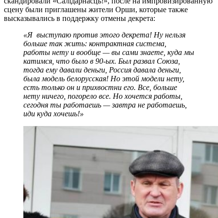
скандировали «Салідарнасць!», после на импровизированную
сцену были приглашены жители Орши, которые также
высказывались в поддержку отмены декрета:
«Я выступаю против этого декрета! Ну нельзя
больше так жить: контрактная система,
работы нету и вообще — вы сами знаете, куда мы
катимся, что было в 90-ых. Был развал Союза,
тогда ему давали деньги, Россия давала деньги,
была модель белорусская! Но этой модели нету,
есть только он и прихвостни его. Все, больше
нету ничего, погорело все. Но хочется работы,
сегодня ты работаешь — завтра не работаешь,
иди куда хочешь!»