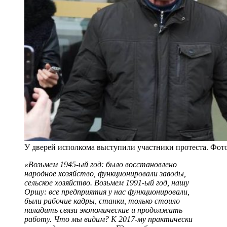
У дверей исполкома выступили участники протеста. Фот
«Возьмем 1945-ый год: было восстановлено
народное хозяйство, функционировали заводы,
сельское хозяйство. Возьмем 1991-ый год, нашу
Оршу: все предприятия у нас функционировали,
были рабочие кадры, станки, только стоило
наладить связи экономические и продолжать
работу. Что мы видим? К 2017-му практически