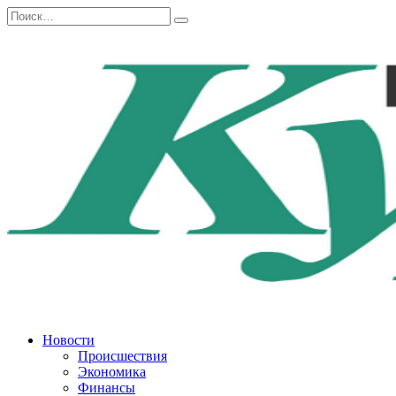
Перейти
Search
к
for:
содержанию
Новости
Происшествия
Экономика
Финансы