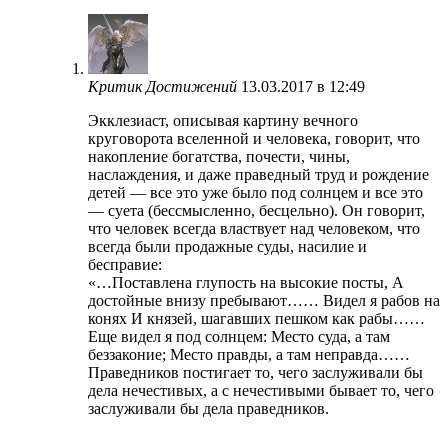
Критик Достижений
13.03.2017 в 12:49
Экклезиаст, описывая картину вечного
круговорота вселенной и человека, говорит, что
накопление богатства, почести, чины,
наслаждения, и даже праведный труд и рождение
детей — все это уже было под солнцем и все это
— суета (бессмысленно, бесцельно). Он говорит,
что человек всегда властвует над человеком, что
всегда были продажные суды, насилие и
бесправие:
«…Поставлена глупость на высокие посты, А
достойные внизу пребывают…… Видел я рабов на
конях И князей, шагавших пешком как рабы……
Еще видел я под солнцем: Место суда, а там
беззаконие; Место правды, а там неправда……
Праведников постигает то, чего заслуживали бы
дела нечестивых, а с нечестивыми бывает то, чего
заслуживали бы дела праведников.