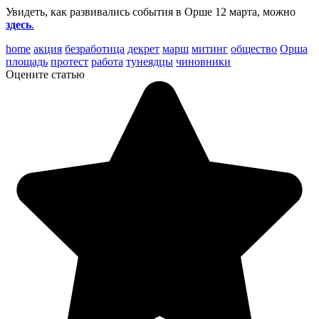
Увидеть, как развивались события в Орше 12 марта, можно
здесь
.
home
акция
безработица
декрет
марш
митинг
общество
Орша
площадь
протест
работа
тунеядцы
чиновники
Оцените статью