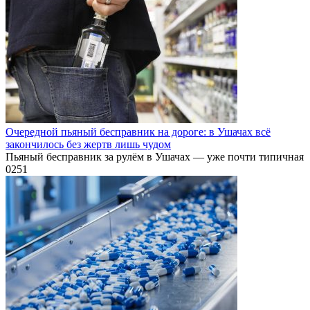
Очередной пьяный бесправник на дороге: в Ушачах всё
закончилось без жертв лишь чудом
Пьяный бесправник за рулём в Ушачах — уже почти типичная
0
251