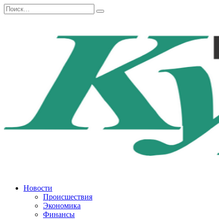
Перейти
Search
к
for:
содержанию
Новости
Происшествия
Экономика
Финансы