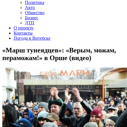
Политика
Авто
Общество
Бизнес
ДТП
О проекте
Контакты
Погода в Витебске
«Марш тунеядцев»: «Верым, можам,
пераможам!» в Орше (видео)