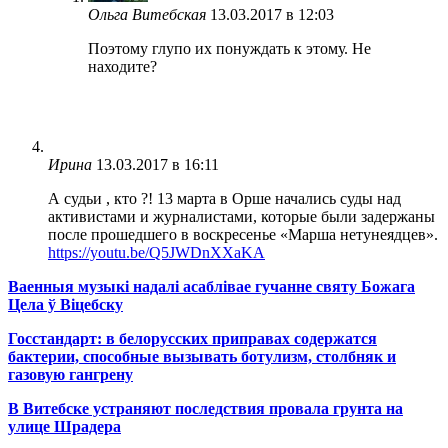
Ольга Витебская
13.03.2017 в 12:03
Поэтому глупо их понуждать к этому. Не
находите?
Ирина
13.03.2017 в 16:11
А судьи , кто ?! 13 марта в Орше начались суды над
активистами и журналистами, которые были задержаны
после прошедшего в воскресенье «Марша нетунеядцев».
https://youtu.be/Q5JWDnXXaKA
Ваенныя музыкі надалі асаблівае гучанне святу Божага
Цела ў Віцебску
Госстандарт: в белорусских приправах содержатся
бактерии, способные вызывать ботулизм, столбняк и
газовую гангрену
В Витебске устраняют последствия провала грунта на
улице Шрадера