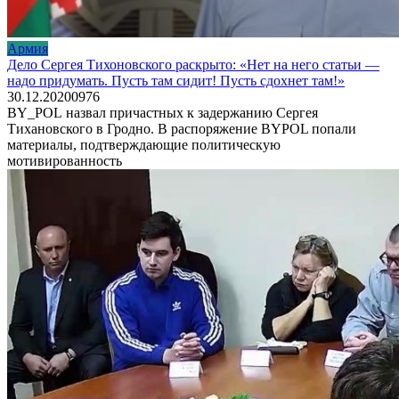
Армия
Дело Сергея Тихоновского раскрыто: «Нет на него статьи —
надо придумать. Пусть там сидит! Пусть сдохнет там!»
30.12.2020
0
976
BY_POL назвал причастных к задержанию Сергея
Тихановского в Гродно. В распоряжение BYPOL попали
материалы, подтверждающие политическую
мотивированность