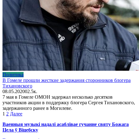
Политика
В Гомеле прошли жесткие задержания сторонников блогера
Тихановского
08.05.2020
0
2.5к.
7 мая в Гомеле ОМОН задержал несколько десятков
участников акции в поддержку блогера Сергея Тихановского,
задержанного ранее в Могилеве.
Пагинация
1
2
Далее
записей
Ваенныя музыкі надалі асаблівае гучанне святу Божага
Цела ў Віцебску