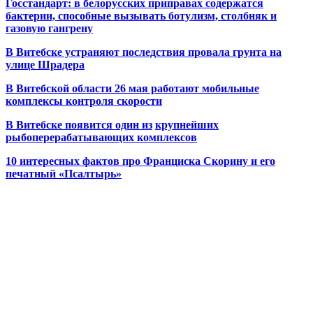
Госстандарт: в белорусских приправах содержатся
бактерии, способные вызывать ботулизм, столбняк и
газовую гангрену
В Витебске устраняют последствия провала грунта на
улице Шрадера
В Витебской области 26 мая работают мобильные
комплексы контроля скорости
В Витебске появится один из
крупнейших
рыбоперерабатывающих комплексов
10 интересных фактов про Франциска Скорину и его
печатный «Псалтырь»