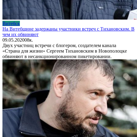
Витебск
На Витебщине задержаны участники встреч с Тихановским. В
чем их обвиняют
09.05.2020
0
8к.
Двух участниц встречи с блогером, создателем канала
«Страна для жизни» Сергеем Тихановским в Новополоцке
обвиняют в несанкционированном пикетировании.