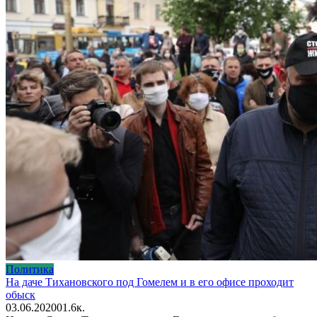
Политика
На даче Тихановского под Гомелем и в его офисе проходит
обыск
03.06.2020
0
1.6к.