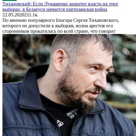
Тихановский: Если Лукашенко захватит власть на этих
выборах, в Беларуси начнется партизанская война
22.05.2020
2
11.1к.
По мнению популярного блогера Сергея Тихановского,
которого не допустили к выборам, волна арестов его
сторонников прокатилась по всей стране, что говорит