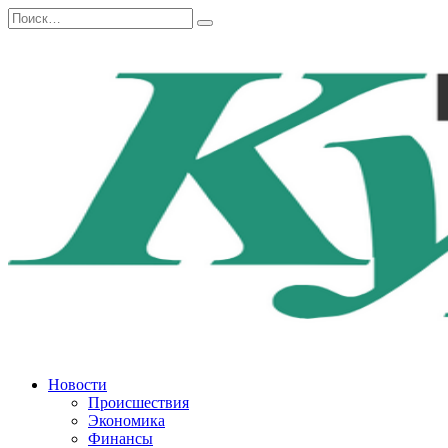
Перейти
Search
к
for:
содержанию
Новости
Происшествия
Экономика
Финансы