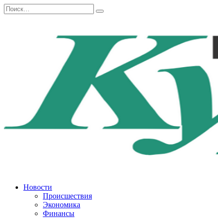
Перейти
Search
к
for:
содержанию
Новости
Происшествия
Экономика
Финансы