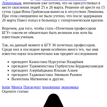
Левиновым
, виновным уже потому, что он присутствовал в
месте скопления людей 25 и 26 марта. Решение об аресте на 15
суток судья Инна Грабовская вынесла в отсутствии Левинова.
При этом совершенно не было учтено, что после задержания
26 марта Павел попал в больницу с гипертоническим кризом.
Впрочем, для того, чтобы стать «Почетным профессором
БГУ» совсем не обязательно быть великим или хотя бы
известным ученым.
Так, на данный момент в БГУ 36 почетных профессоров.
Среди них
в последнее время особенно
много тех, чье имя
известно науке
исключительно
как предмет исследования:
президент Казахстана Нурсултан Назарбаев
президент Туркменистана Гурбунгулы Бердымухамедов
президент Азербайджана Ильхам Алиев
президент Таджикистана Эмомали Рахмон
Валентина Матвиенко и другие.
home
Минск
Президент
чиновники
экономика
Оцените статью