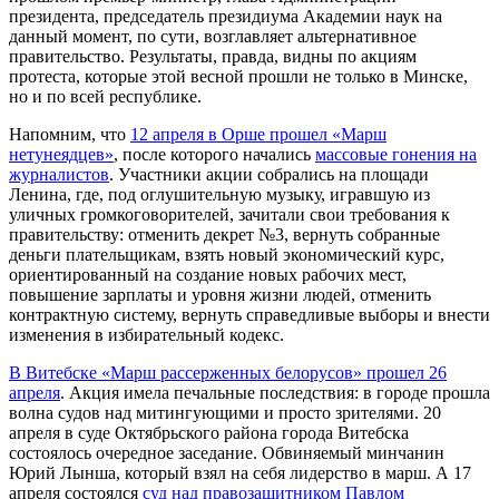
президента, председатель президиума Академии наук на
данный момент, по сути, возглавляет альтернативное
правительство. Результаты, правда, видны по акциям
протеста, которые этой весной прошли не только в Минске,
но и по всей республике.
Напомним, что
12 апреля в Орше прошел «Марш
нетунеядцев»
, после которого начались
массовые гонения на
журналистов
. Участники акции собрались на площади
Ленина, где, под оглушительную музыку, игравшую из
уличных громкоговорителей, зачитали свои требования к
правительству: отменить декрет №3, вернуть собранные
деньги плательщикам, взять новый экономический курс,
ориентированный на создание новых рабочих мест,
повышение зарплаты и уровня жизни людей, отменить
контрактную систему, вернуть справедливые выборы и внести
изменения в избирательный кодекс.
В Витебске «Марш рассерженных белорусов» прошел 26
апреля
. Акция имела печальные последствия: в городе прошла
волна судов над митингующими и просто зрителями. 20
апреля в суде Октябрьского района города Витебска
состоялось очередное заседание. Обвиняемый минчанин
Юрий Лынша, который взял на себя лидерство в марш. А 17
апреля состоялся
суд над правозащитником Павлом