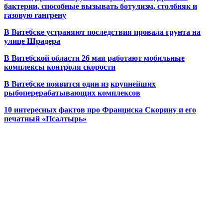
бактерии, способные вызывать ботулизм, столбняк и
газовую гангрену
В Витебске устраняют последствия провала грунта на
улице Шрадера
В Витебской области 26 мая работают мобильные
комплексы контроля скорости
В Витебске появится один из
крупнейших
рыбоперерабатывающих комплексов
10 интересных фактов про Франциска Скорину и его
печатный «Псалтырь»