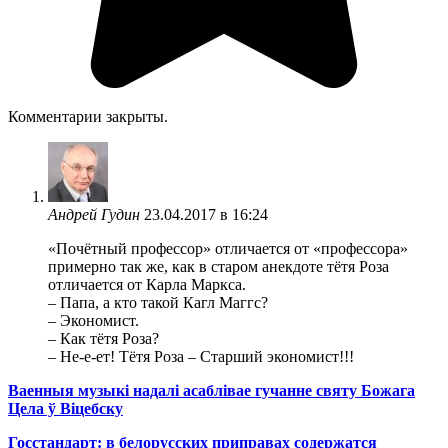
Комментарии закрыты.
Андрей Гудин
23.04.2017 в 16:24
«Почётный профессор» отличается от «профессора»
примерно так же, как в старом анекдоте тётя Роза
отличается от Карла Маркса.
– Папа, а кто такой Кагл Маггс?
– Экономист.
– Как тётя Роза?
– Не-е-ет! Тётя Роза – Старший экономист!!!
Ваенныя музыкі надалі асаблівае гучанне святу Божага
Цела ў Віцебску
Госстандарт: в белорусских приправах содержатся