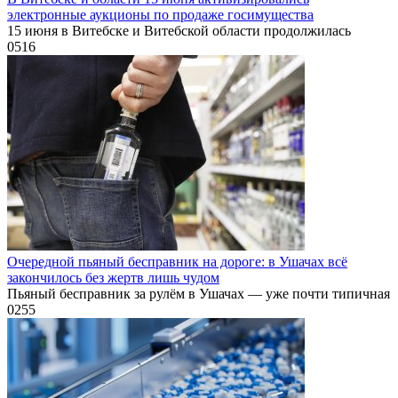
электронные аукционы по продаже госимущества
15 июня в Витебске и Витебской области продолжилась
0
516
Очередной пьяный бесправник на дороге: в Ушачах всё
закончилось без жертв лишь чудом
Пьяный бесправник за рулём в Ушачах — уже почти типичная
0
255