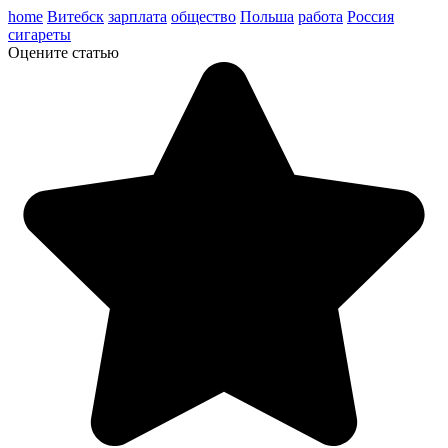
home
Витебск
зарплата
общество
Польша
работа
Россия
сигареты
Оцените статью