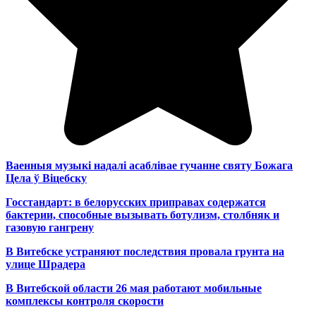
Ваенныя музыкі надалі асаблівае гучанне святу Божага
Цела ў Віцебску
Госстандарт: в белорусских приправах содержатся
бактерии, способные вызывать ботулизм, столбняк и
газовую гангрену
В Витебске устраняют последствия провала грунта на
улице Шрадера
В Витебской области 26 мая работают мобильные
комплексы контроля скорости