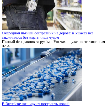
Очередной пьяный бесправник на дороге: в Ушачах всё
закончилось без жертв лишь чудом
Пьяный бесправник за рулём в Ушачах — уже почти типичная
0
254
В Витебске планируют построить новый