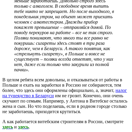
меньше заработаешь. Довольно строго здесь
только с алкоголем. В свободное время выпить
тебе никто не запрещает. Но после выходного, в
понедельник утром, на объект может приехать
человек с алкотестером. Дважды прибор
покажет превышение – отправляйся домой. По
поводу перекуров на работе – все не так строго.
Поляки понимают, что много ты все равно не
покуришь: сигареты здесь стоят в три раза
дороже, чем в Беларуси. А такого понятия, как
«стрельнуть сигарету», в Польше и вовсе не
существует – поляки всегда ответят, что у них
нет, даже если только что закурили из полной
пачки».
В целом ребята всем довольны, и отказываться от работы в
Польше и ехать на заработки в Россию не собираются, тем
более, что здесь они оформлены официально, а, значит,
налог
на тунеядство в Беларуси
им не грозит. Конечно, они очень
скучают по семьям. Например, у Антона в Витебске остались
жена и сын. Но что поделаешь, если в родном городе столько
не заработаешь, приходится крутиться.
А как работается витебским строителям в России, смотрите
здесь
и
здесь
.