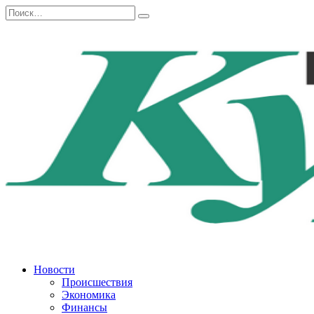
Перейти
Search
к
for:
содержанию
Новости
Происшествия
Экономика
Финансы