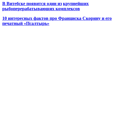
В Витебске появится один из
крупнейших
рыбоперерабатывающих комплексов
10 интересных фактов про Франциска Скорину и его
печатный «Псалтырь»