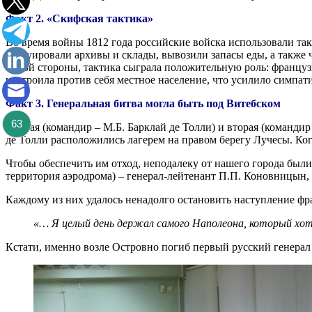
Факт 2. «Скифская тактика»
Во время войны 1812 года российские войска использовали т
эвакуировали архивы и склады, вывозили запасы еды, а также
одной стороны, тактика сыграла положительную роль: французы
настроила против себя местное население, что усилило симпат
Факт 3. Генеральная битва могла быть под Витебском
63
Первая (командир – М.Б. Барклай де Толли) и вторая (команди
де Толли расположились лагерем на правом берегу Лучесы. Ког
Чтобы обеспечить им отход, неподалеку от нашего города был
территория аэродрома) – генерал-лейтенант П.П. Коновницын,
Каждому из них удалось ненадолго остановить наступление ф
«… Я целый день держал самого Наполеона, который хоте
Кстати, именно возле Островно погиб первый русский генерал 