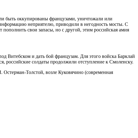
огли быть оккупированы французами, уничтожали или
ю информацию неприятелю, приводили в негодность мосты. С
т пополнить свои запасы, но с другой, этим российская амия
под Витебском и дать бой французам. Для этого войска Барклай
ься, российские солдаты продолжили отступление к Смоленску.
И. Остерман-Толстой, возле Куковячино (современная