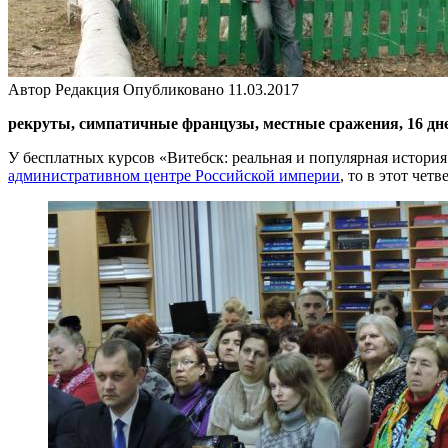
Автор
Редакция
Опубликовано
11.03.2017
рекруты, симпатичные французы, местные сражения, 16 дней
У бесплатных курсов «Витебск: реальная и популярная истори
административном центре Российской империи
, то в этот чет