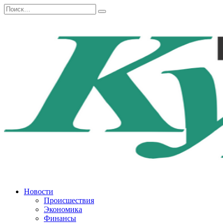
Перейти
Search
к
for:
содержанию
Новости
Происшествия
Экономика
Финансы