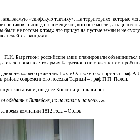
ак называемую «скифскую тактику». На территориях, которые м
 чиновников, а иногда и помещиков, которые могли дать ценну
 были не готовы к тому, что придут на пустые земли и не смогу
ию людей к французам.
р – П.И. Багратион) российские амии планировали объединиться 
да стало понятно, что армия Багратиона не может к ним пробит
и даны несколько сражений. Возле Островно бой принял граф А.
 в районе современного поселка Тарный – граф П.П. Пален.
ранцузской армии, позднее Коновницын напишет:
л обедать в Витебске, но не попал и на ночь…».
за время компании 1812 года – Орлов.