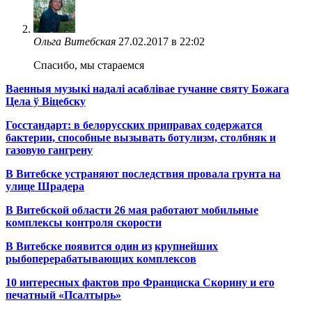
Ольга Витебская
27.02.2017 в 22:02
Спасибо, мы стараемся
Ваенныя музыкі надалі асаблівае гучанне святу Божага
Цела ў Віцебску
Госстандарт: в белорусских приправах содержатся
бактерии, способные вызывать ботулизм, столбняк и
газовую гангрену
В Витебске устраняют последствия провала грунта на
улице Шрадера
В Витебской области 26 мая работают мобильные
комплексы контроля скорости
В Витебске появится один из
крупнейших
рыбоперерабатывающих комплексов
10 интересных фактов про Франциска Скорину и его
печатный «Псалтырь»