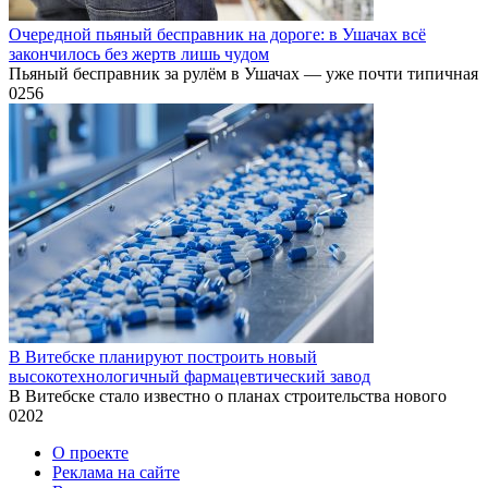
Очередной пьяный бесправник на дороге: в Ушачах всё
закончилось без жертв лишь чудом
Пьяный бесправник за рулём в Ушачах — уже почти типичная
0
256
В Витебске планируют построить новый
высокотехнологичный фармацевтический завод
В Витебске стало известно о планах строительства нового
0
202
О проекте
Реклама на сайте