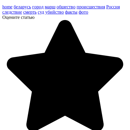
home
беларусь
город
марш
общество
происшествия
Россия
следствие
смерть
суд
убийство
факты
фото
Оцените статью