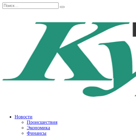
Перейти
Search
к
for:
содержанию
Новости
Происшествия
Экономика
Финансы