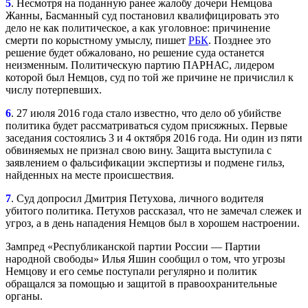
5
. Несмотря на поданную ранее жалобу дочери Немцова
Жанны, Басманный суд постановил квалифицировать это
дело не как политическое, а как уголовное: причинение
смерти по корыстному умыслу, пишет
РБК
. Позднее это
решение будет обжаловано, но решение суда останется
неизменным. Политическую партию ПАРНАС, лидером
которой был Немцов, суд по той же причине не причислил к
числу потерпевших.
6
. 27 июля 2016 года стало известно, что дело об убийстве
политика будет рассматриваться судом присяжных. Первые
заседания состоялись 3 и 4 октября 2016 года. Ни один из пяти
обвиняемых не признал свою вину. Защита выступила с
заявлением о фальсификации экспертизы и подмене гильз,
найденных на месте происшествия.
7
. Суд допросил Дмитрия Петухова, личного водителя
убитого политика. Петухов рассказал, что не замечал слежек и
угроз, а в день нападения Немцов был в хорошем настроении.
Зампред «Республиканской партии России — Партии
народной свободы» Илья Яшин сообщил о том, что угрозы
Немцову и его семье поступали регулярно и политик
обращался за помощью и защитой в правоохранительные
органы.