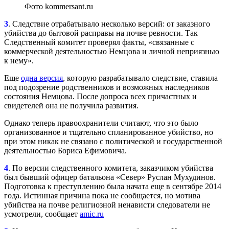
Фото kommersant.ru
3
. Следствие отрабатывало несколько версий: от заказного
убийства до бытовой расправы на почве ревности. Так
Следственный комитет проверял факты, «связанные с
коммерческой деятельностью Немцова и личной неприязнью
к нему».
Еще
одна версия
, которую разрабатывало следствие, ставила
под подозрение родственников и возможных наследников
состояния Немцова. После допроса всех причастных и
свидетелей она не получила развития.
Однако теперь правоохранители считают, что это было
организованное и тщательно спланированное убийство, но
при этом никак не связано с политической и государственной
деятельностью Бориса Ефимовича.
4
. По версии следственного комитета, заказчиком убийства
был бывший офицер батальона «Север» Руслан Мухудинов.
Подготовка к преступлению была начата еще в сентябре 2014
года. Истинная причина пока не сообщается, но мотива
убийства на почве религиозной ненависти следователи не
усмотрели, сообщает
amic.ru