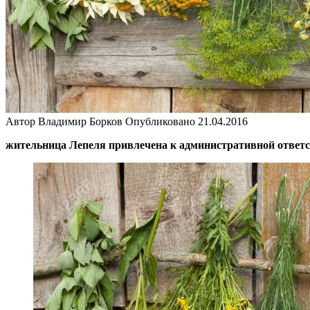
Автор
Владимир Борков
Опубликовано
21.04.2016
жительница Лепеля привлечена к административной ответс