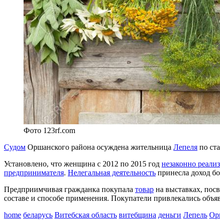
Фото 123rf.com
Судом
Оршанского района осуждена жительница
Лепеля
по ста
Установлено, что женщина с 2012 по 2015 год
незаконно реали
предпринимателя
.
Нелегальная деятельность
принесла доход бо
Предприимчивая гражданка покупала
товар
на выставках, пос
составе и способе применения. Покупатели привлекались объяв
home
беларусь
Витебская область
витебщина
деньги
Лепель
Ор