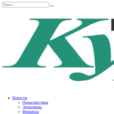
Перейти
Search
к
for:
содержанию
Новости
Происшествия
Экономика
Финансы