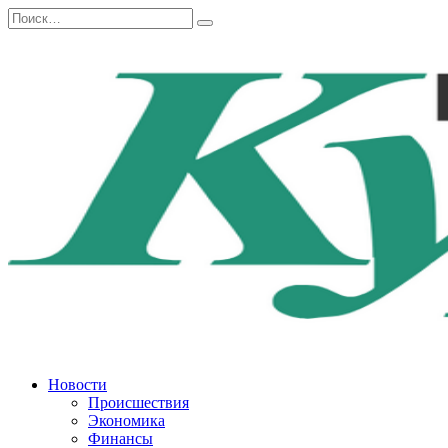
Перейти
Search
к
for:
содержанию
Новости
Происшествия
Экономика
Финансы