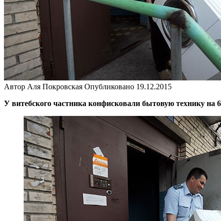
Автор
Аля Покровская
Опубликовано
19.12.2015
У витебского частника конфисковали бытовую технику на 