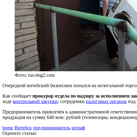
Фото: rus-img2.com
Очередной витебский бизнесмен попался на нелегальной торг
Как сообщает
прокурор отдела по надзору за исполнением з
ходе
контрольной закупки
: сотрудники
налоговых органов
под 
Предприниматель привлечён к административной ответственн
продукция на сумму 640 млн. рублей (телевизоры, кондиционе
home
Витебск
предприниматель
штраф
Оцените статью