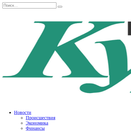
Перейти
Search
к
for:
содержанию
Новости
Происшествия
Экономика
Финансы