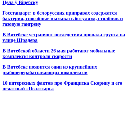
Цела ў Віцебску
Госстандарт: в белорусских приправах содержатся
бактерии, способные вызывать ботулизм, столбняк и
газовую гангрену
В Витебске устраняют последствия провала грунта на
улице Шрадера
В Витебской области 26 мая работают мобильные
комплексы контроля скорости
В Витебске появится один из
крупнейших
рыбоперерабатывающих комплексов
10 интересных фактов про Франциска Скорину и его
печатный «Псалтырь»