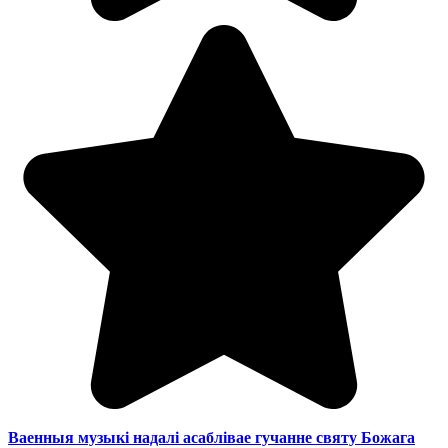
Ваенныя музыкі надалі асаблівае гучанне святу Божага