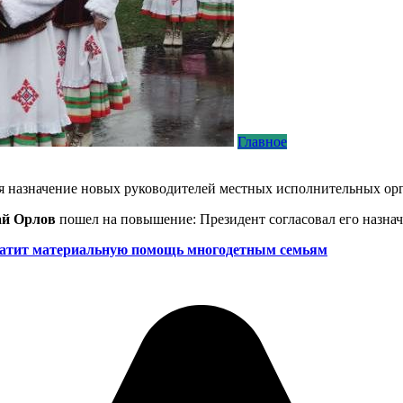
Главное
я назначение новых руководителей местных исполнительных орг
ай Орлов
пошел на повышение: Президент согласовал его назнач
латит материальную помощь многодетным семьям