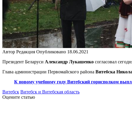
Автор
Редакция
Опубликовано
18.06.2021
Президент Беларуси
Александр Лукашенко
согласовал сегодн
Глава администрации Первомайского района
Витебска Никол
К новому учебному году Витебский горисполком вып
Витебск
Витебск и Витебская область
Оцените статью