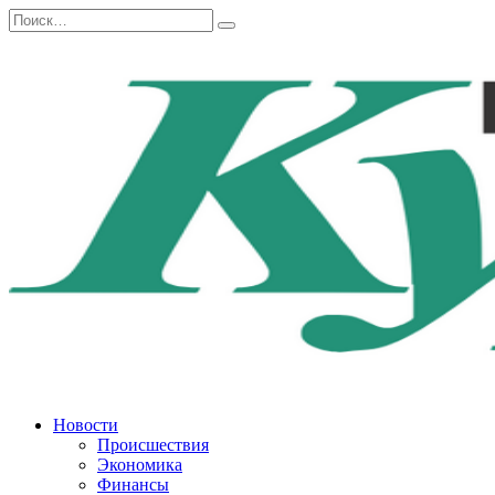
Перейти
Search
к
for:
содержанию
Новости
Происшествия
Экономика
Финансы