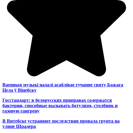
Ваенныя музыкі надалі асаблівае гучанне святу Божага
Цела ў Віцебску
Госстандарт: в белорусских приправах содержатся
бактерии, способные вызывать ботулизм, столбняк и
газовую гангрену
В Витебске устраняют последствия провала грунта на
улице Шрадера