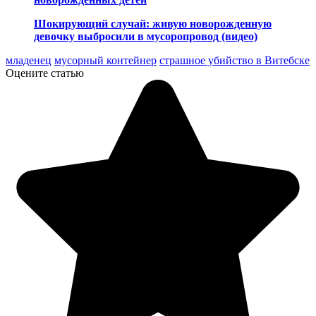
Шокирующий случай: живую новорожденную
девочку выбросили в мусоропровод (видео)
младенец
мусорный контейнер
страшное убийство в Витебске
Оцените статью