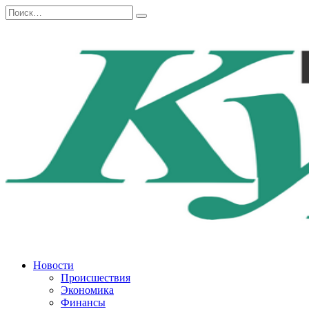
Перейти
Search
к
for:
содержанию
Новости
Происшествия
Экономика
Финансы