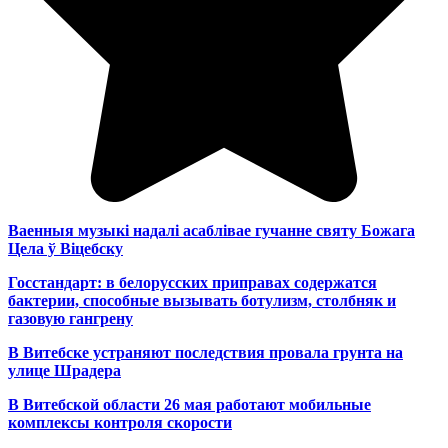
Ваенныя музыкі надалі асаблівае гучанне святу Божага
Цела ў Віцебску
Госстандарт: в белорусских приправах содержатся
бактерии, способные вызывать ботулизм, столбняк и
газовую гангрену
В Витебске устраняют последствия провала грунта на
улице Шрадера
В Витебской области 26 мая работают мобильные
комплексы контроля скорости