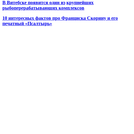
В Витебске появится один из
крупнейших
рыбоперерабатывающих комплексов
10 интересных фактов про Франциска Скорину и его
печатный «Псалтырь»