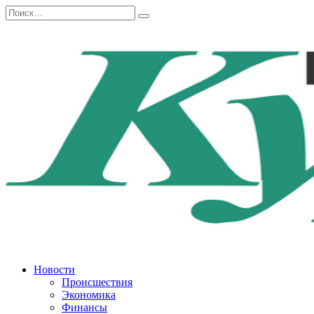
Перейти
Search
к
for:
содержанию
Новости
Происшествия
Экономика
Финансы