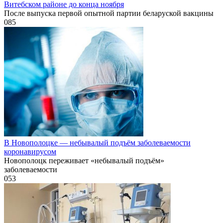
Витебском районе до конца ноября
После выпуска первой опытной партии беларуской вакцины
0
85
В Новополоцке — небывалый подъём заболеваемости
коронавирусом
Новополоцк переживает «небывалый подъём»
заболеваемости
0
53