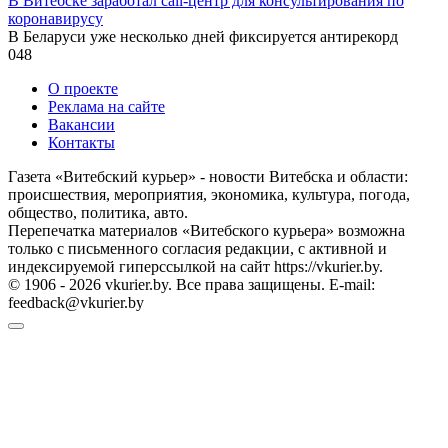
В Витебске заработал call-центр для консультирования по
коронавирусу
В Беларуси уже несколько дней фиксируется антирекорд
0
48
О проекте
Реклама на сайте
Вакансии
Контакты
Газета «Витебский курьер» - новости Витебска и области:
происшествия, мероприятия, экономика, культура, погода,
общество, политика, авто.
Перепечатка материалов «Витебского курьера» возможна
только с письменного согласия редакции, с активной и
индексируемой гиперссылкой на сайт https://vkurier.by.
© 1906 - 2026 vkurier.by. Все права защищены. E-mail:
feedback@vkurier.by