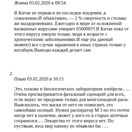
Жанна
03.02.2020 в 09:54
В Китае не первая и не последня эпидемия ,к
сожалению.И объективно, — 2 % смертность и столько
же выздоровевших .Ежегодно в мире от осложнений
вызванных вирусами умирает 650000!!!.В Китае пока от
этого вируса умерли только люди в возрасте с
хроническими заболеваниями.И еще (на данный
момент) все случаи заражения в иных странах только у
китайцев.Выводы каждый делает сам.
Паша
03.02.2020 в 10:15
Это, похоже в биологических лабораториях изобрели…..
Очень просматривается фатальный сценарий для всех,
если вирус не придуман только для монголоидной расы.
Выяснилось, что маски от него не помогают, это
самообман полный. Нужен распиратор М 3 но его почти
нигде нет в наличии, может у кого-то в старых аптечках
сохранился…. Лекарства от этого вируса нет. По
пустякам, весь мир панику не объявлял бы ….