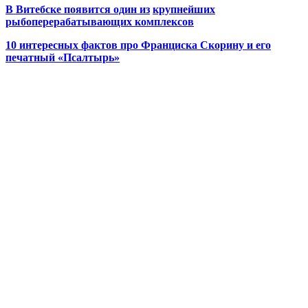
В Витебске появится один из
крупнейших
рыбоперерабатывающих комплексов
10 интересных фактов про Франциска Скорину и его
печатный «Псалтырь»