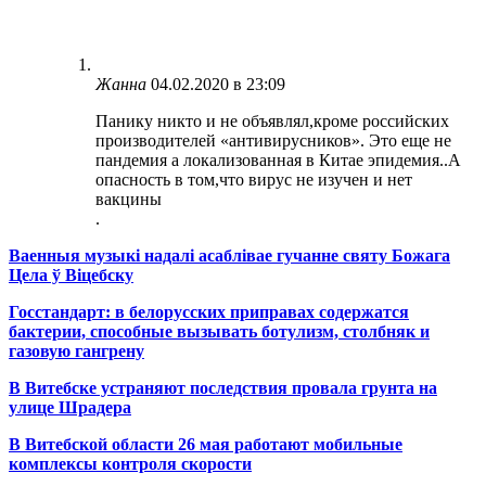
Жанна
04.02.2020 в 23:09
Панику никто и не объявлял,кроме российских
производителей «антивирусников». Это еще не
пандемия а локализованная в Китае эпидемия..А
опасность в том,что вирус не изучен и нет
вакцины
.
Ваенныя музыкі надалі асаблівае гучанне святу Божага
Цела ў Віцебску
Госстандарт: в белорусских приправах содержатся
бактерии, способные вызывать ботулизм, столбняк и
газовую гангрену
В Витебске устраняют последствия провала грунта на
улице Шрадера
В Витебской области 26 мая работают мобильные
комплексы контроля скорости