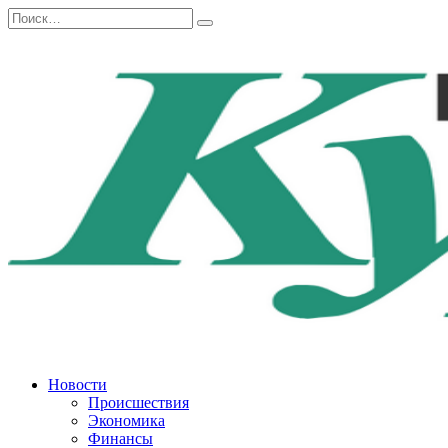
Перейти
Search
к
for:
содержанию
Новости
Происшествия
Экономика
Финансы