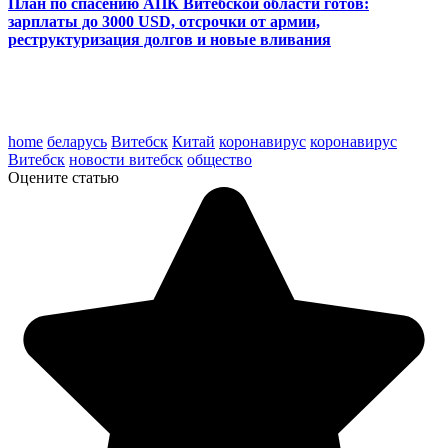
План по спасению АПК Витебской области готов:
зарплаты до 3000 USD, отсрочки от армии,
реструктуризация долгов и новые вливания
home
беларусь
Витебск
Китай
коронавирус
коронавирус
Витебск
новости витебск
общество
Оцените статью