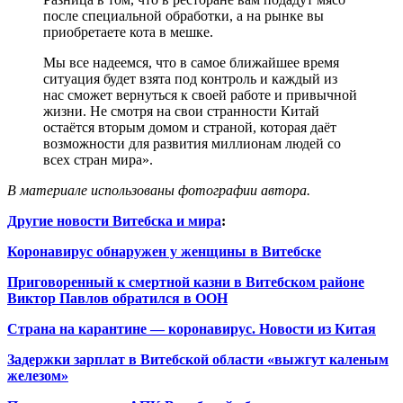
после специальной обработки, а на рынке вы
приобретаете кота в мешке.
Мы все надеемся, что в самое ближайшее время
ситуация будет взята под контроль и каждый из
нас сможет вернуться к своей работе и привычной
жизни. Не смотря на свои странности Китай
остаётся вторым домом и страной, которая даёт
возможности для развития миллионам людей со
всех стран мира».
В материале использованы фотографии автора.
Другие новости Витебска и мира
:
Коронавирус обнаружен у женщины в Витебске
Приговоренный к смертной казни в Витебском районе
Виктор Павлов обратился в ООН
Страна на карантине — коронавирус. Новости из Китая
Задержки зарплат в Витебской области «выжгут каленым
железом»