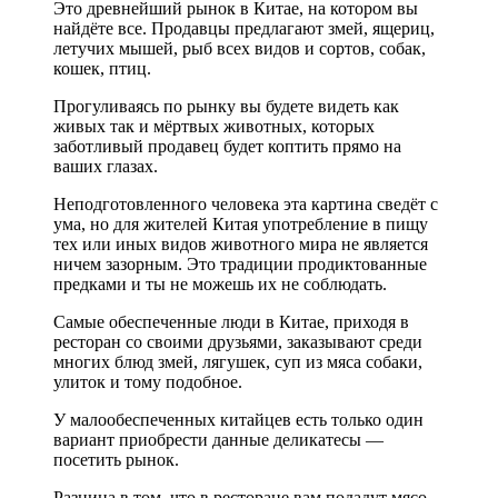
Это древнейший рынок в Китае, на котором вы
найдёте все. Продавцы предлагают змей, ящериц,
летучих мышей, рыб всех видов и сортов, собак,
кошек, птиц.
Прогуливаясь по рынку вы будете видеть как
живых так и мёртвых животных, которых
заботливый продавец будет коптить прямо на
ваших глазах.
Неподготовленного человека эта картина сведёт с
ума, но для жителей Китая употребление в пищу
тех или иных видов животного мира не является
ничем зазорным. Это традиции продиктованные
предками и ты не можешь их не соблюдать.
Самые обеспеченные люди в Китае, приходя в
ресторан со своими друзьями, заказывают среди
многих блюд змей, лягушек, суп из мяса собаки,
улиток и тому подобное.
У малообеспеченных китайцев есть только один
вариант приобрести данные деликатесы —
посетить рынок.
Разница в том, что в ресторане вам подадут мясо