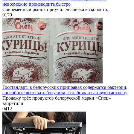
невозможно производить быстро
Современный рынок приучил человека к скорости.
0
170
Госстандарт: в белорусских приправах содержатся бактерии,
способные вызывать ботулизм, столбняк и газовую гангрену
Продажу трёх продуктов белорусской марки «Спец»
запретили
0
412