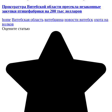
Прокуратура Витебской области пресекла незаконные
закупки птицефабрики на 200 тыс долларов
home
Витебская область
витебщина
новости витебск
охота на
волков
Оцените статью