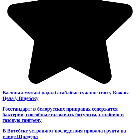
Ваенныя музыкі надалі асаблівае гучанне святу Божага
Цела ў Віцебску
Госстандарт: в белорусских приправах содержатся
бактерии, способные вызывать ботулизм, столбняк и
газовую гангрену
В Витебске устраняют последствия провала грунта на
улице Шрадера