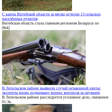
С карты Витебской области за месяц исчезли 13 сельских
населённых пунктов
Витебская область стала главным регионом Беларуси по
0
642
В Лепельском районе выявили случай незаконной охоты:
эксперты вновь поднимают вопрос контроля за оружием
В Лепельском районе расследуется уголовное дело, связанное
0
1.3к.