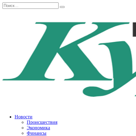
Перейти
Search
к
for:
содержанию
Новости
Происшествия
Экономика
Финансы