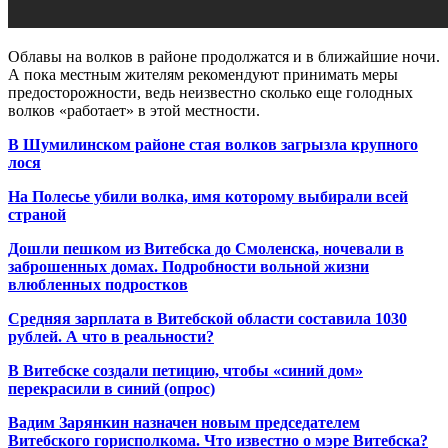
Облавы на волков в районе продолжатся и в ближайшие ночи.
А пока местным жителям рекомендуют принимать меры
предосторожности, ведь неизвестно сколько еще голодных
волков «работает» в этой местности.
В Шумилинском районе стая волков загрызла крупного
лося
На Полесье убили волка, имя которому выбирали всей
страной
Дошли пешком из Витебска до Смоленска, ночевали в
заброшенных домах. Подробности вольной жизни
влюбленных подростков
Средняя зарплата в Витебской области составила 1030
рублей. А что в реальности?
В Витебске создали петицию, чтобы «синий дом»
перекрасили в синий (опрос)
Вадим Зарянкин назначен новым председателем
Витебского горисполкома. Что известно о мэре Витебска?