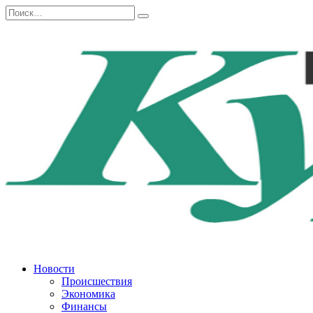
Перейти
Search
к
for:
содержанию
Новости
Происшествия
Экономика
Финансы