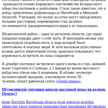
проводится силами Боровского охотхозяйства Белорусского
общества охотников и рыболовов. Стало также известно, что к
рейду привлечены добровольцы из Витебской и Минской
областей. Учитывая, что волки за сутки могут преодолевать
большие расстояния, перемещение стаи активно
отслеживается, предпринимаются меры к ее локализации.
Шумилинский район – один из регионов области, где серые
хищники нередко дают о себе знать. В минувшем месяце уже
происходила подобная охота, в ходе которой было
уничтожено 4 опасных зверя. И хотя вылазкам агрессивных
волков дается энергичный отпор, практика показывает, что
вероятность встретить их пока сохраняется.
В декабре охотники застрелили одного волка из стаи, жившей
возле Сиротино и Слободы, а 1 января во время массового
рейда они убили еще 4 хищников. В облаве, несмотря
на новогодний праздник, участвовали почти 50
человек, пишет районная газета
«Герой працы»
.
Шумилинские охотники начали массовый поход на волков.
Почему?
home
Витебск
Витебская область
волк
новости витебск
общество
охота
природа
происшествия
чиновники
Шумилино