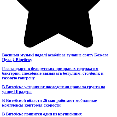
Ваенныя музыкі надалі асаблівае гучанне святу Божага
Цела ў Віцебску
Госстандарт: в белорусских приправах содержатся
бактерии, способные вызывать ботулизм, столбняк и
газовую гангрену
В Витебске устраняют последствия провала грунта на
улице Шрадера
В Витебской области 26 мая работают мобильные
комплексы контроля скорости
В Витебске появится один из
крупнейших