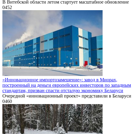
В Витебской области летом стартует масштабное обновление
0
452
«Инновационное импортозамещение»: завод в Миорах,
построенный на деньги европейских инвесторов по западным
стандартам, призван спасти отсталую экономику Беларуси
Очередной «инновационный проект» представили в Беларуси
0
460