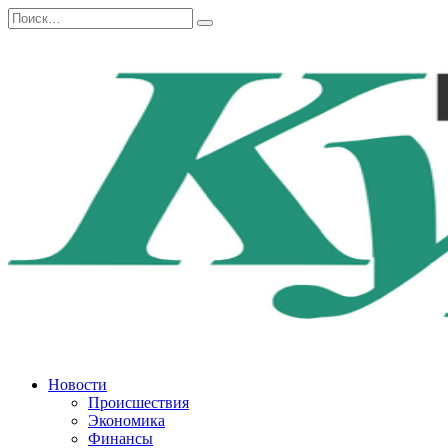
Перейти
Search
к
for:
содержанию
Новости
Происшествия
Экономика
Финансы