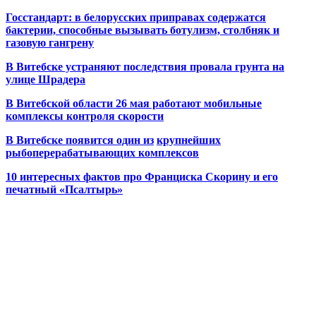
Госстандарт: в белорусских приправах содержатся
бактерии, способные вызывать ботулизм, столбняк и
газовую гангрену
В Витебске устраняют последствия провала грунта на
улице Шрадера
В Витебской области 26 мая работают мобильные
комплексы контроля скорости
В Витебске появится один из
крупнейших
рыбоперерабатывающих комплексов
10 интересных фактов про Франциска Скорину и его
печатный «Псалтырь»