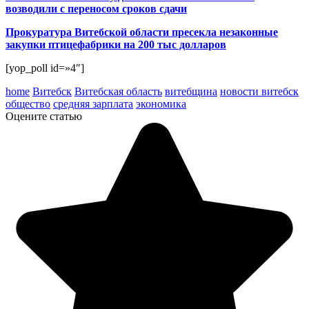
возводили с переносом сроков сдачи
Прокуратура Витебской области пресекла незаконные
закупки птицефабрики на 200 тыс долларов
[yop_poll id=»4″]
home
Витебск
Витебская область
витебщина
новости витебск
общество
средняя зарплата
экономика
Оцените статью