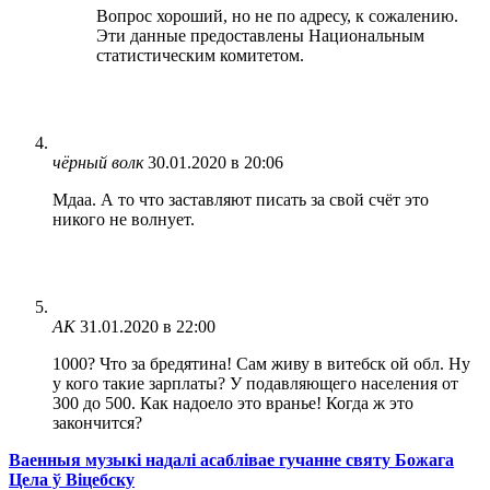
Вопрос хороший, но не по адресу, к сожалению.
Эти данные предоставлены Национальным
статистическим комитетом.
чёрный волк
30.01.2020 в 20:06
Мдаа. А то что заставляют писать за свой счёт это
никого не волнует.
АК
31.01.2020 в 22:00
1000? Что за бредятина! Сам живу в витебск ой обл. Ну
у кого такие зарплаты? У подавляющего населения от
300 до 500. Как надоело это вранье! Когда ж это
закончится?
Ваенныя музыкі надалі асаблівае гучанне святу Божага
Цела ў Віцебску