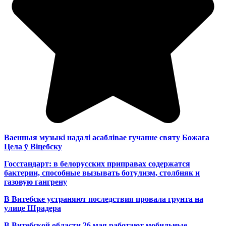
Ваенныя музыкі надалі асаблівае гучанне святу Божага
Цела ў Віцебску
Госстандарт: в белорусских приправах содержатся
бактерии, способные вызывать ботулизм, столбняк и
газовую гангрену
В Витебске устраняют последствия провала грунта на
улице Шрадера
В Витебской области 26 мая работают мобильные