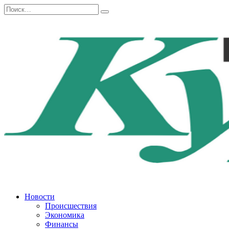
Перейти
Search
к
for:
содержанию
Новости
Происшествия
Экономика
Финансы