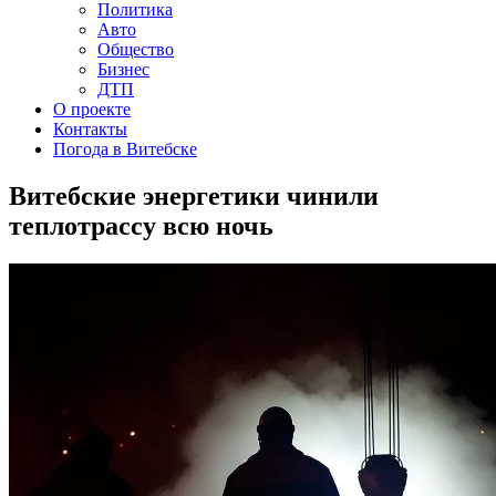
Политика
Авто
Общество
Бизнес
ДТП
О проекте
Контакты
Погода в Витебске
Витебские энергетики чинили
теплотрассу всю ночь