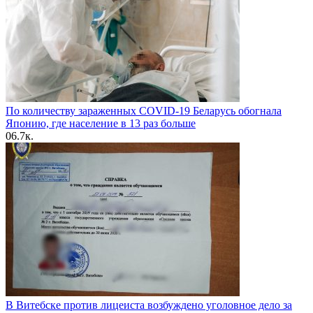
По количеству зараженных COVID-19 Беларусь обогнала
Японию, где население в 13 раз больше
0
6.7к.
В Витебске против лицеиста возбуждено уголовное дело за