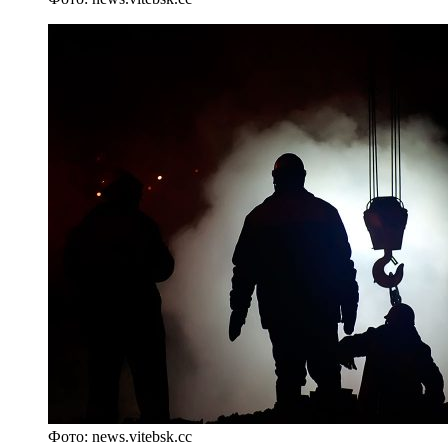
Фото: news.vitebsk.сс