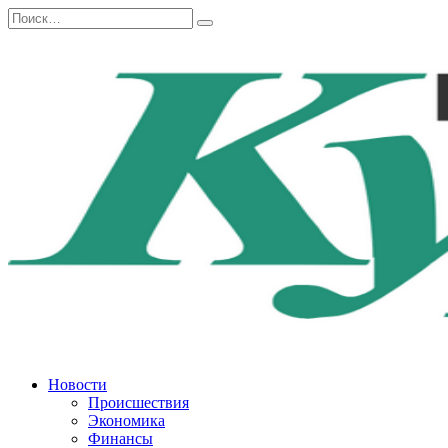
Перейти
Search
к
for:
содержанию
Новости
Происшествия
Экономика
Финансы