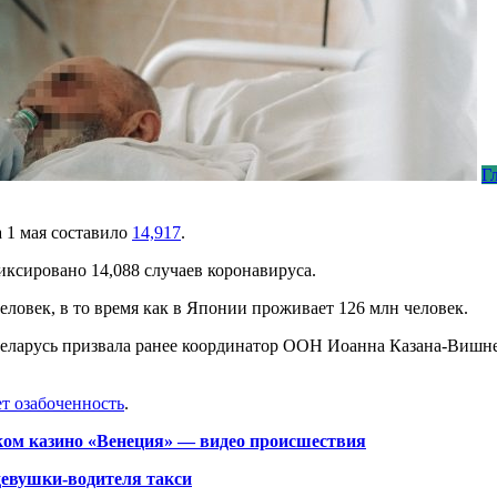
Г
 1 мая составило
14,917
.
иксировано 14,088 случаев коронавируса.
еловек, в то время как в Японии проживает 126 млн человек.
еларусь
призвала ранее координатор
ООН
Иоанна Казана-
Вишне
т озабоченность
.
ском казино «Венеция» — видео происшествия
девушки-водителя такси