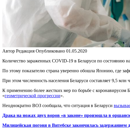
Автор
Редакция
Опубликовано
01.05.2020
Количество зараженных COVID-19 в Беларуси по состоянию на
По этому показателю страна уверенно обошла Японию, где заф
При этом численность населения Беларуси составляет 9,5 млн ч
К применению более жестких мер по борьбе с коронавирусом
Б
«
геометрической прогрессии
».
Неоднократно ВОЗ сообщала, что ситуация в Беларуси
вызывае
Драка на ножах двух воров «в законе» произошла в оршан
Милицейская погоня в Витебске закончилась задержанием 