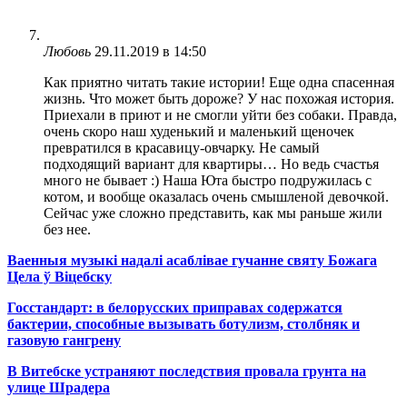
Любовь
29.11.2019 в 14:50
Как приятно читать такие истории! Еще одна спасенная
жизнь. Что может быть дороже? У нас похожая история.
Приехали в приют и не смогли уйти без собаки. Правда,
очень скоро наш худенький и маленький щеночек
превратился в красавицу-овчарку. Не самый
подходящий вариант для квартиры… Но ведь счастья
много не бывает :) Наша Юта быстро подружилась с
котом, и вообще оказалась очень смышленой девочкой.
Сейчас уже сложно представить, как мы раньше жили
без нее.
Ваенныя музыкі надалі асаблівае гучанне святу Божага
Цела ў Віцебску
Госстандарт: в белорусских приправах содержатся
бактерии, способные вызывать ботулизм, столбняк и
газовую гангрену
В Витебске устраняют последствия провала грунта на
улице Шрадера