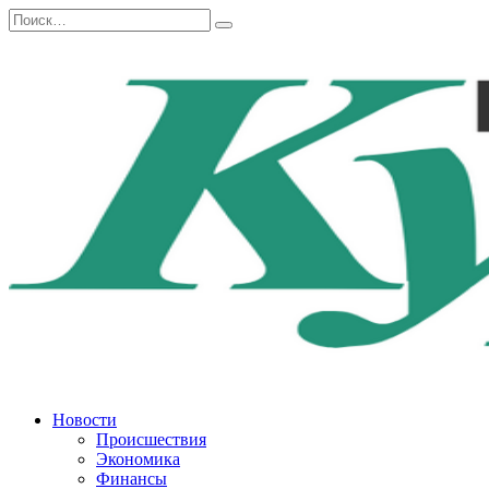
Перейти
Search
к
for:
содержанию
Новости
Происшествия
Экономика
Финансы