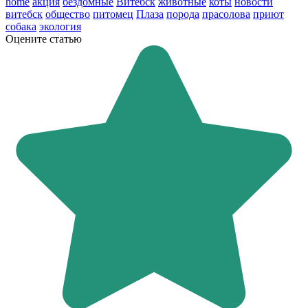
home
акция
бездомные
Витебск
животные
коты
новости
витебск
общество
питомец
Плаза
порода
прасолова
приют
собака
экология
Оцените статью