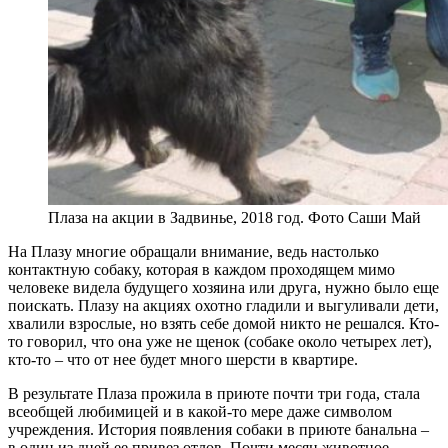
Плаза на акции в Задвинье, 2018 год. Фото Саши Май
На Плазу многие обращали внимание, ведь настолько
контактную собаку, которая в каждом проходящем мимо
человеке видела будущего хозяина или друга, нужно было еще
поискать. Плазу на акциях охотно гладили и выгуливали дети,
хвалили взрослые, но взять себе домой никто не решался. Кто-
то говорил, что она уже не щенок (собаке около четырех лет),
кто-то – что от нее будет много шерсти в квартире.
В результате Плаза прожила в приюте почти три года, стала
всеобщей любимицей и в какой-то мере даже символом
учреждения. История появления собаки в приюте банальна –
в один из дней ее привез отлов. Почти месяц животное