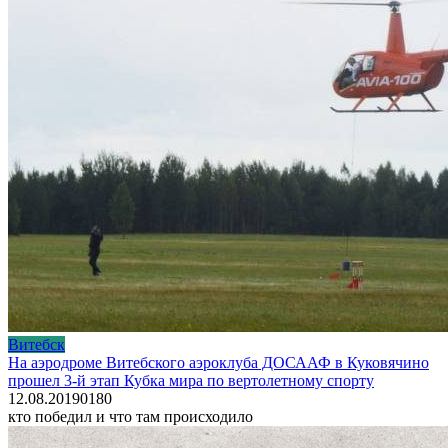
Витебск
На аэродроме Витебского аэроклуба ДОСААФ в Куковячино
прошел 3-й этап Кубка мира по вертолетному спорту
12.08.2019
0
180
кто победил и что там происходило