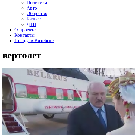
Политика
Авто
Общество
Бизнес
ДТП
О проекте
Контакты
Погода в Витебске
вертолет