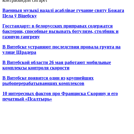
контрабандой сигарет
Ваенныя музыкі надалі асаблівае гучанне святу Божага
Цела ў Віцебску
Госстандарт: в белорусских приправах содержатся
бактерии, способные вызывать ботулизм, столбняк и
газовую гангрену
В Витебске устраняют последствия провала грунта на
улице Шрадера
В Витебской области 26 мая работают мобильные
комплексы контроля скорости
В Витебске появится один из
крупнейших
рыбоперерабатывающих комплексов
10 интересных фактов про Франциска Скорину и его
печатный «Псалтырь»