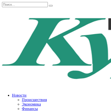
Перейти
Search
к
for:
содержанию
Новости
Происшествия
Экономика
Финансы