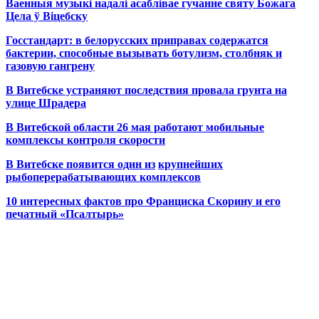
Ваенныя музыкі надалі асаблівае гучанне святу Божага
Цела ў Віцебску
Госстандарт: в белорусских приправах содержатся
бактерии, способные вызывать ботулизм, столбняк и
газовую гангрену
В Витебске устраняют последствия провала грунта на
улице Шрадера
В Витебской области 26 мая работают мобильные
комплексы контроля скорости
В Витебске появится один из
крупнейших
рыбоперерабатывающих комплексов
10 интересных фактов про Франциска Скорину и его
печатный «Псалтырь»