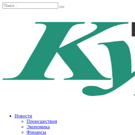
Перейти
Search
к
for:
содержанию
Новости
Происшествия
Экономика
Финансы