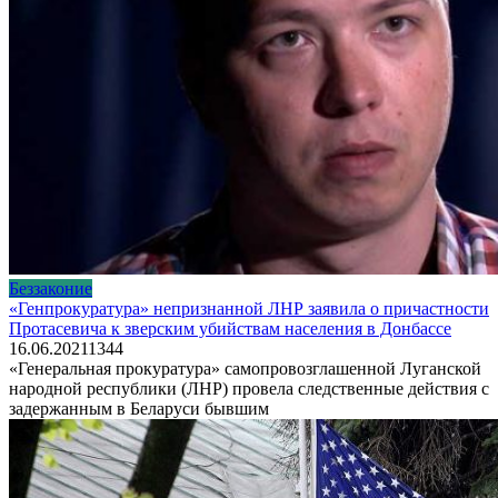
Беззаконие
«Генпрокуратура» непризнанной ЛНР заявила о причастности
Протасевича к зверским убийствам населения в Донбассе
16.06.2021
1
344
«Генеральная прокуратура» самопровозглашенной Луганской
народной республики (ЛНР) провела следственные действия с
задержанным в Беларуси бывшим