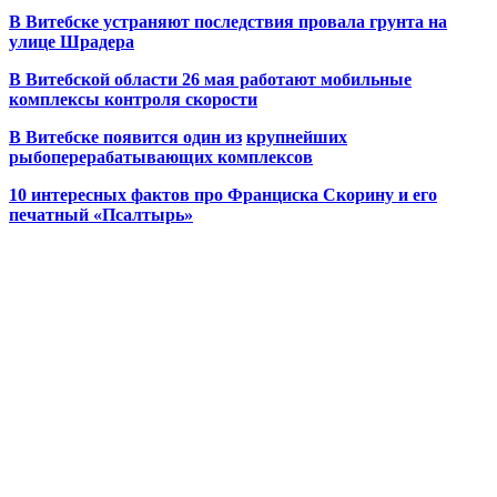
В Витебске устраняют последствия провала грунта на
улице Шрадера
В Витебской области 26 мая работают мобильные
комплексы контроля скорости
В Витебске появится один из
крупнейших
рыбоперерабатывающих комплексов
10 интересных фактов про Франциска Скорину и его
печатный «Псалтырь»