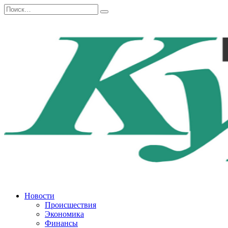
Перейти
Search
к
for:
содержанию
Новости
Происшествия
Экономика
Финансы