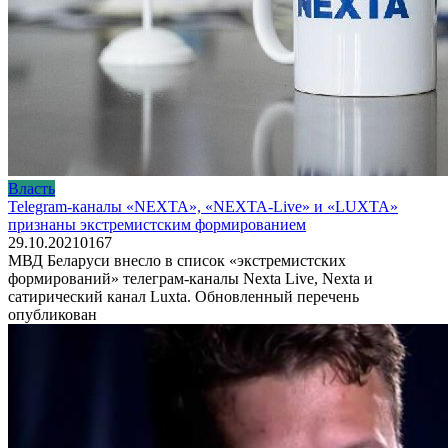
Власть
Telegram-каналы «NEXTA», «NEXTA-Live» и «LUXTA»
признаны экстремистским формированием
29.10.2021
0
167
МВД Беларуси внесло в список «экстремистских
формирований» телеграм-каналы Nexta Live, Nexta и
сатирический канал Luxta. Обновленный перечень
опубликован