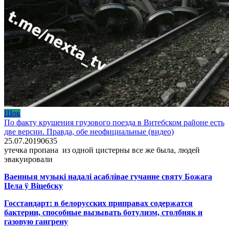
Шок
По факту крушения грузового поезда в Витебском районе есть
две версии. Правда, обе неофициальные (видео)
25.07.2019
0
635
утечка пропана из одной цистерны все же была, людей
эвакуировали
Ваенныя музыкі надалі асаблівае гучанне святу Божага
Цела ў Віцебску
Госстандарт: в белорусских приправах содержатся
бактерии, способные вызывать ботулизм, столбняк и
газовую гангрену