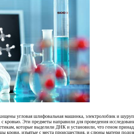
ищены угловая шлифовальная машинка, электролобзик и шурупо
а с кровью. Эти предметы направили для проведения исследован
нетикам, которые выделили ДНК и установили, что геном прина
азцы крови, изъятые с места происшествия, и слюны матери подо