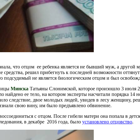
узнала, что отцом ее ребенка является не бывший муж, а другой
е средства, решил прибегнуть к последней возможности оттянуть
что подсудимый не является биологическим отцом и был освобож
ницы
Минска
Татьяны Слонимской, которое произошло 3 июля 20
было найдено ее тело, на котором эксперты насчитали порядка 1
ло следствие, двое молодых людей, увидев в лесу женщину, реш
знали свою вину, им было предъявлено обвинение.
воссоединиться с отцом. После гибели матери она попала в детск
дования, в декабре 2016 года, было
установлено отцовство
.