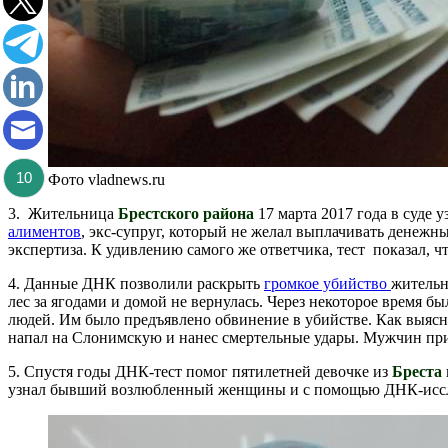
10
Фото vladnews.ru
3. Жительница
Брестского района
17 марта 2017 года в суде 
алиментов
, экс-супруг, который не желал выплачивать денежны
экспертиза. К удивлению самого же ответчика, тест показал, 
4. Данные ДНК позволили раскрыть
громкое убийство
житель
лес за ягодами и домой не вернулась. Через некоторое время 
людей. Им было предъявлено обвинение в убийстве. Как выясни
напал на Слонимскую и нанес смертельные удары. Мужчин при
5. Спустя годы ДНК-тест помог пятилетней девочке из
Бреста
узнал бывший возлюбленный женщины и с помощью ДНК-иссле