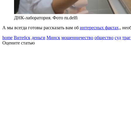
ДНК-лаборатория. Фото ru.delfi
А мы всегда готовы рассказать вам об
интересных фактах,
, нео
home
Витебск
деньги
Минск
мошенничество
общество
суд
траг
Оцените статью