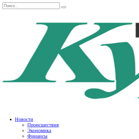
Перейти
Search
к
for:
содержанию
Новости
Происшествия
Экономика
Финансы