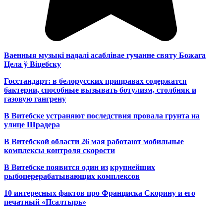
Ваенныя музыкі надалі асаблівае гучанне святу Божага
Цела ў Віцебску
Госстандарт: в белорусских приправах содержатся
бактерии, способные вызывать ботулизм, столбняк и
газовую гангрену
В Витебске устраняют последствия провала грунта на
улице Шрадера
В Витебской области 26 мая работают мобильные
комплексы контроля скорости
В Витебске появится один из
крупнейших
рыбоперерабатывающих комплексов
10 интересных фактов про Франциска Скорину и его
печатный «Псалтырь»