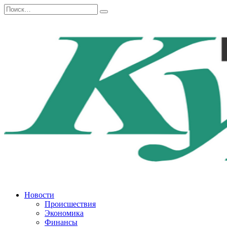
Перейти
Search
к
for:
содержанию
Новости
Происшествия
Экономика
Финансы