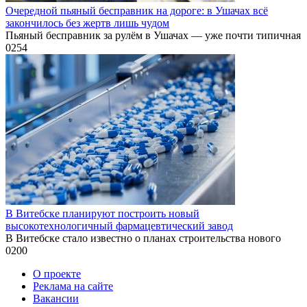
Очередной пьяный бесправник на дороге: в Ушачах всё
закончилось без жертв лишь чудом
Пьяный бесправник за рулём в Ушачах — уже почти типичная
0
254
В Витебске планируют построить новый
высокотехнологичный фармацевтический завод
В Витебске стало известно о планах строительства нового
0
200
О проекте
Реклама на сайте
Вакансии