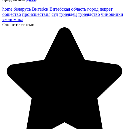
home
беларусь
Витебск
Витебская область
город
декрет
общество
происшествия
суд
тунеядец
тунеядство
чиновники
экономика
Оцените статью