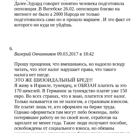
Далее.Эдуард говорит понятно человека подготовила
оппозиция .В Витебске 26.02. оппозиции близко на
митинге не было а 2000 Народа не только
подготовилось само но и прошло маршем . И это факт от
которого ни куда не уйдёшь.
Валерий Овчинников
09.03.2017 в 18:42
Прошу прощения, что вмешиваюсь, но надоело всюду
читать, что этот налог нарушает права, что такого
налога нет нигде.
ЭТО ЖЕ ШИЗОИДАЛЬНЫЙ БРЕД!!!
Я живу в Израиле, тунеядец, и ОБЯЗАН платить за это
170 шекелей. В Германии за тунеядство платят уже 150
евро. Во всех странах, что я знаю, платится этот налог.
Только называется он не налогом, а страховым взносом.
Не платят лишь те, кто оформлен на бирже труда.
Однако оформиться там могут либо беженцы, либо
потерявшие работу не по своей воле, отработав на
зарплате не менее года. Такие люди получают пособие,
освобождены от социального взноса, но обязаны