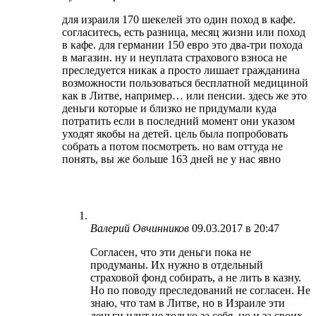
для израиля 170 шекелей это один поход в кафе.
согласитесь, есть разница, месяц жизни или поход
в кафе. для германии 150 евро это два-три похода
в магазин. ну и неуплата страхового взноса не
преследуется никак а просто лишает гражданина
возможности пользоваться бесплатной медициной
как в Литве, например… или пенсии. здесь же это
деньги которые и близко не придумали куда
потратить если в последний момент они указом
уходят якобы на детей. цель была попробовать
собрать а потом посмотреть. но вам оттуда не
понять, вы же больше 163 дней не у нас явно
Валерий Овчинников
09.03.2017 в 20:47
Согласен, что эти деньги пока не
продуманы. Их нужно в отдельный
страховой фонд собирать, а не лить в казну.
Но по поводу преследований не согласен. Не
знаю, что там в Литве, но в Израиле эти
деньги идут не только за себя, но и за своих