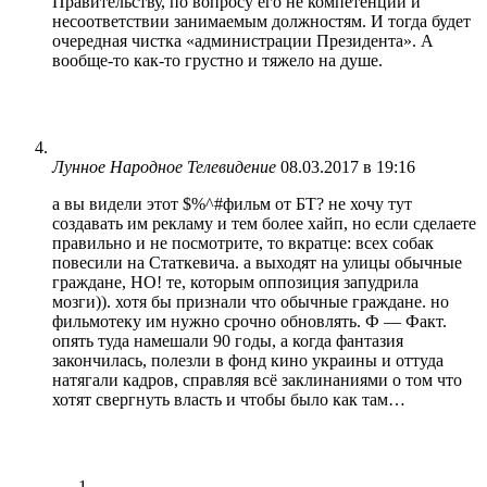
Правительству, по вопросу его не компетенции и
несоответствии занимаемым должностям. И тогда будет
очередная чистка «администрации Президента». А
вообще-то как-то грустно и тяжело на душе.
Лунное Народное Телевидение
08.03.2017 в 19:16
а вы видели этот $%^#фильм от БТ? не хочу тут
создавать им рекламу и тем более хайп, но если сделаете
правильно и не посмотрите, то вкратце: всех собак
повесили на Статкевича. а выходят на улицы обычные
граждане, НО! те, которым оппозиция запудрила
мозги)). хотя бы признали что обычные граждане. но
фильмотеку им нужно срочно обновлять. Ф — Факт.
опять туда намешали 90 годы, а когда фантазия
закончилась, полезли в фонд кино украины и оттуда
натягали кадров, справляя всё заклинаниями о том что
хотят свергнуть власть и чтобы было как там…