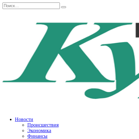
Перейти
Search
к
for:
содержанию
Новости
Происшествия
Экономика
Финансы