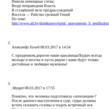
Неволи немощные сле́зы;
Везде неправедная Власть
В сгущённой мгле предрассуждений
Воссела — Рабства грозный Гений
По теме:
http://www.aif.by/dontknows/jurist/_pravomerno_li_predlozhe
Александр Холод
08.03.2017 в 14:54
С праздником,дорогие наши красавицы!Будьте всегда
молоды и веселы и пусть рядом с вами будут только
достойные и любящие мужчины!
Эдуард
08.03.2017 в 17:55
Понятно, что человека подготовила «оппозиция»?
После данного выступления в суде, судьи должны
встать склонить головы и подать встречный иск