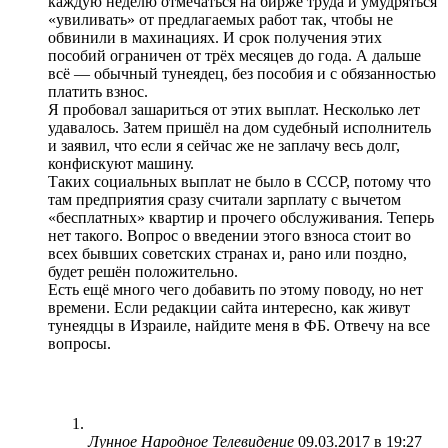
каждую неделю отмечаться на бирже труда и умудряться
«увиливать» от предлагаемых работ так, чтобы не
обвинили в махинациях. И срок получения этих
пособий ограничен от трёх месяцев до года. А дальше
всё — обычный тунеядец, без пособия и с обязанностью
платить взнос.
Я пробовал зашариться от этих выплат. Несколько лет
удавалось. Затем пришёл на дом судебный исполнитель
и заявил, что если я сейчас же не заплачу весь долг,
конфискуют машину.
Таких социальных выплат не было в СССР, потому что
там предприятия сразу считали зарплату с вычетом
«бесплатных» квартир и прочего обслуживания. Теперь
нет такого. Вопрос о введении этого взноса стоит во
всех бывших советских странах и, рано или поздно,
будет решён положительно.
Есть ещё много чего добавить по этому поводу, но нет
времени. Если редакции сайта интересно, как живут
тунеядцы в Израиле, найдите меня в ФБ. Отвечу на все
вопросы.
Лунное Народное Телевидение
09.03.2017 в 19:27