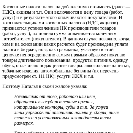
Косвенные налоги: налог на добавленную стоимость (далее —
НДС), акцизы и т.п. Они включаются в цену товара (работ,
услуг) и в результате этого оплачиваются покупателями. И
хотя плательщиками косвенных налогов (НДС, акцизов)
признаются установленные НК производители товаров
(работ, услуг), их полная сумма оплачивается конечным
потребителем (покупателем). В данном случае неважно, когда,
кем и на основании каких расчетов будет произведена уплата
налога в бюджет, но я, как гражданка, участвую в этой
цепочке непосредственно самым прямым образом: покупаю
товары длительного пользования, продукты питания, одежду,
обувь; оплачиваю подакцизные товары: алкогольные напитки,
табачные изделия, автомобильные бензины (их перечень
предусмотрен ст. 111 НК); услуги ЖКХ и т.д.
Поэтому Наталья в своей жалобе указала:
Независимо от того, работаю или нет,
обращаюсь в государственные органы,
нотариальные конторы, суды и т.п. За услуги
этих учреждений оплачиваю пошлину, сборы, иные
платежи в установленных законодательством
размерах.