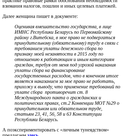
практике правовые рамки обоснования необходимости
взимания налогов, пошлин и иных целевых платежей.
Далее женщина пишет в документе:
Оценивая вмешательство государства, в лице
ИМНС Республики Беларусь по Первомайскому
району г.Витебска, в мое право не подвергаться
принудительному (обязательному) труду в связи с
требованием уплаты денежного сбора по
признаку моей незанятости в 2015 году по
отношению к работающим и иным категориям
граждан, требуя от меня под угрозой наказания
уплаты сбора на финансирование
государственных расходов, что в конечном итоге
является наказанием за мое право не работать,
прихожу к выводу, что применение требований по
уплате сбора противоречит ст. 8
Международного пакта о гражданских и
политических правах, ст.2 Конвенции МОТ №29 о
принудительном или обязательном труде,
статьям 23, 41, 56, 58 и 63 Конституции
Республики Беларусь.
А поэкспериментировать с «личным тунеядством»
предлагаем
здесь
.