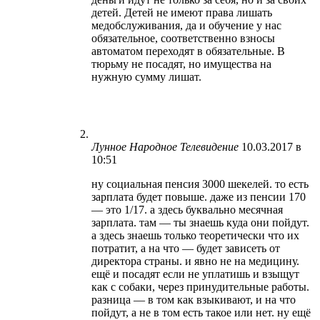
детей. Детей не имеют права лишать
медобслуживания, да и обучение у нас
обязательное, соответственно взносы
автоматом переходят в обязательные. В
тюрьму не посадят, но имущества на
нужную сумму лишат.
Лунное Народное Телевидение
10.03.2017 в
10:51
ну социальная пенсия 3000 шекелей. то есть
зарплата будет повыше. даже из пенсии 170
— это 1/17. а здесь буквально месячная
зарплата. там — ты знаешь куда они пойдут.
а здесь знаешь только теоретически что их
потратит, а на что — будет зависеть от
директора страны. и явно не на медицину.
ещё и посадят если не уплатишь и взыщут
как с собаки, через принудительные работы.
разница — в том как взыкивают, и на что
пойдут, а не в том есть такое или нет. ну ещё