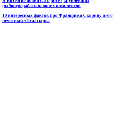
В Витебске появится один из
крупнейших
рыбоперерабатывающих комплексов
10 интересных фактов про Франциска Скорину и его
печатный «Псалтырь»