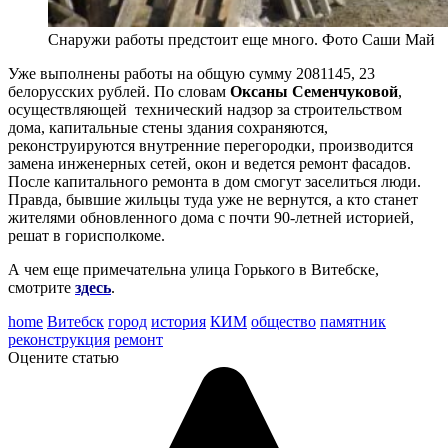
Снаружи работы предстоит еще много. Фото Саши Май
Уже выполнены работы на общую сумму 2081145, 23
белорусских рублей. По словам
Оксаны Семенчуковой
,
осуществляющей технический надзор за строительством
дома, капитальные стены здания сохраняются,
реконструируются внутренние перегородки, производится
замена инженерных сетей, окон и ведется ремонт фасадов.
После капитального ремонта в дом смогут заселиться люди.
Правда, бывшие жильцы туда уже не вернутся, а кто станет
жителями обновленного дома с почти 90-летней историей,
решат в горисполкоме.
А чем еще примечательна улица Горького в Витебске,
смотрите
здесь
.
home
Витебск
город
история
КИМ
общество
памятник
реконструкция
ремонт
Оцените статью