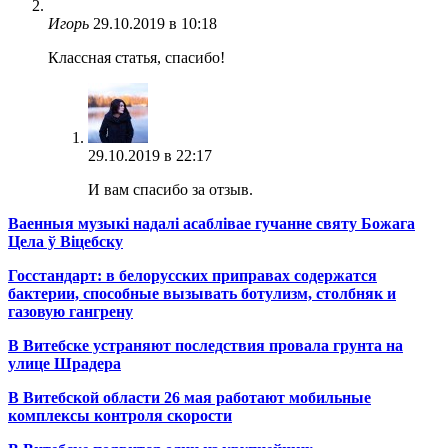
Игорь
29.10.2019 в 10:18
Классная статья, спасибо!
29.10.2019 в 22:17
И вам спасибо за отзыв.
Ваенныя музыкі надалі асаблівае гучанне святу Божага
Цела ў Віцебску
Госстандарт: в белорусских приправах содержатся
бактерии, способные вызывать ботулизм, столбняк и
газовую гангрену
В Витебске устраняют последствия провала грунта на
улице Шрадера
В Витебской области 26 мая работают мобильные
комплексы контроля скорости