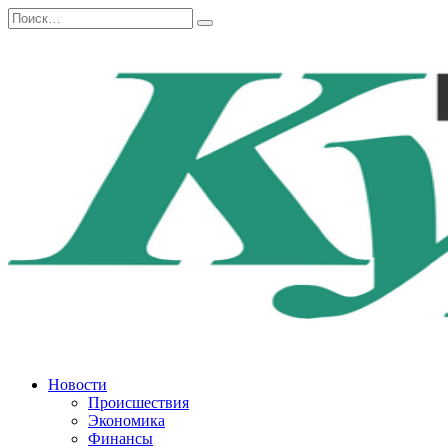
Перейти
Search
к
for:
содержанию
Новости
Происшествия
Экономика
Финансы