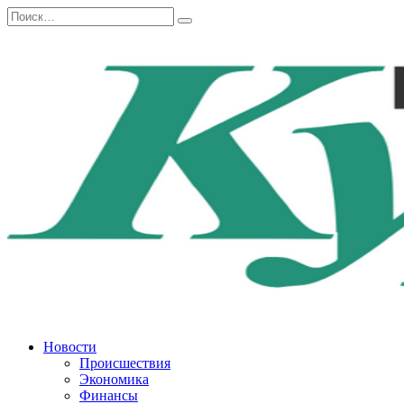
Перейти
Search
к
for:
содержанию
Новости
Происшествия
Экономика
Финансы