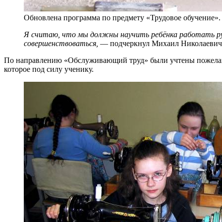
Обновлена программа по предмету «Трудовое обучение».
Я считаю, что мы должны научить ребёнка работать ру
совершенствоваться,
— подчеркнул Михаил Николаевич
По направлению «Обслуживающий труд» были учтены пожелания
которое под силу ученику.